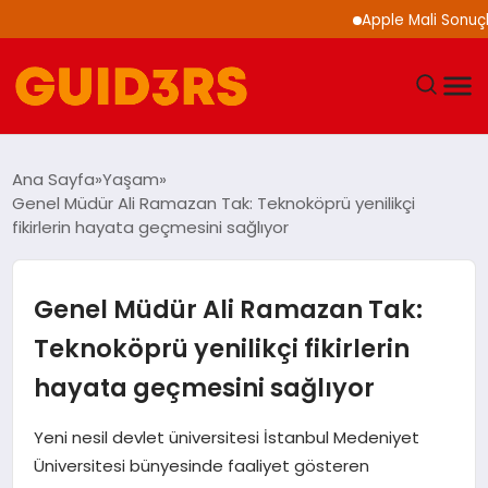
Apple Mali Sonuçlarını 
GÜNDEM
Ana Sayfa
Yaşam
Genel Müdür Ali Ramazan Tak: Teknoköprü yenilikçi
YAŞAM
fikirlerin hayata geçmesini sağlıyor
TEKNOLOJI
Genel Müdür Ali Ramazan Tak:
SPOR
Teknoköprü yenilikçi fikirlerin
hayata geçmesini sağlıyor
SAĞLIK
Yeni nesil devlet üniversitesi İstanbul Medeniyet
EKONOMI
Üniversitesi bünyesinde faaliyet gösteren