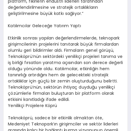
platform, fikirlerin endüstri liderleri tarafından
değerlendirilmesine ve stratejik ortaklıkların
geliştirilmesine büyük katkı sağlıyor.”
Katılımcılar Geleceğe Yatırım Yaptı
Etkinlik sonrası yapılan değerlendirmelerde, teknopark
girişimcilerinin projelerini tanıtarak büyük firmalardan
olumlu geri bildirimler aldı. Firmaların genel görüşü,
Teknoköprü’nün sektördeki yenilikçi projeleri tanıma ve
iş birliği fırsatları yaratma açısından son derece değerli
olduğu yönünde oldu. Katılımcılar, etkinliğin hem
tanınırlığı artırdığını hem de gelecekteki stratejik
ortaklıklar için güçlü bir zemin oluşturduğunu belirtti.
Teknoköprü’nün, sektörün ihtiyaç duyduğu yenilikçi
çözümlerle firmaları buluşturan bir platform olarak
etkisini kanıtladığı ifade edildi.
Yenilikçi Projelere Köprü
Teknoköprü, sadece bir etkinlik olmaktan öte,
Medeniyet Teknopark’ın girişimciler ve sektör liderleri
arasında kalıcı bir bağlantı kurma vizyonunun önemli