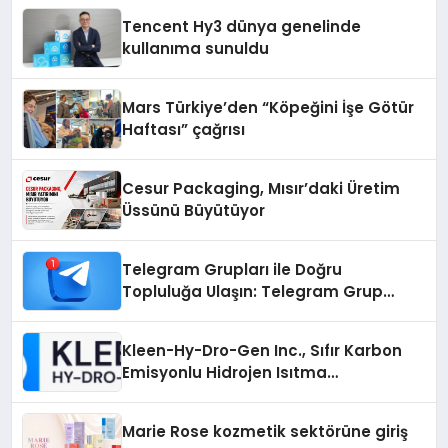
Tencent Hy3 dünya genelinde
kullanıma sunuldu
Mars Türkiye’den “Köpeğini İşe Götür
Haftası” çağrısı
Cesur Packaging, Mısır’daki Üretim
Üssünü Büyütüyor
Telegram Grupları ile Doğru
Topluluğa Ulaşın: Telegram Grup
Arayanların İşini Kolaylaştıran Çözüm
Kleen-Hy-Dro-Gen Inc., Sıfır Karbon
Emisyonlu Hidrojen Isıtma
Teknolojisinde ISO ve TSSA
Düzenleyici Onaylarını Aldı
Marie Rose kozmetik sektörüne giriş