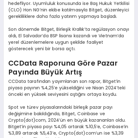
hedefliyor. Uyumluluk konusunda ise Baş Hukuk Yetkilisi
(CLO) Hon NG’nin ekibe katılmasıyla Bitget, düzenleyici
gerekliliklere daha fazla yatırım yapmaya başladı.
Son dönemde Bitget, Birleşik Krallık’ta regülasyon onayı
aldı, El Salvador’da BSP lisansı kazandı ve Vietnam’da
yerel düzenlemelere uygun şekilde faaliyet
gösterecek yeni bir borsa açtı.
CCData Raporuna G
ö
re Pazar
Payında Büyü
k Art
ış
CCData tarafından yayımlanan son rapor, Bitget’in
piyasa payının %4,25’e yükseldiğini ve Nisan 2024’teki
önceki en yüksek seviyesini aştığını ortaya koydu.
Spot ve türev piyasalarındaki birleşik pazar payı
değişimine bakıldığında, Bitget, Coinbase ve
Crypto(dot)com, 2024’ün en büyük kazananları oldu.
Bitget’in piyasa payı %4,05 artarak %10,5’e, Coinbase’in
%3,89 artarak %5,43’e, Crypto(dot)com’un ise %3,39