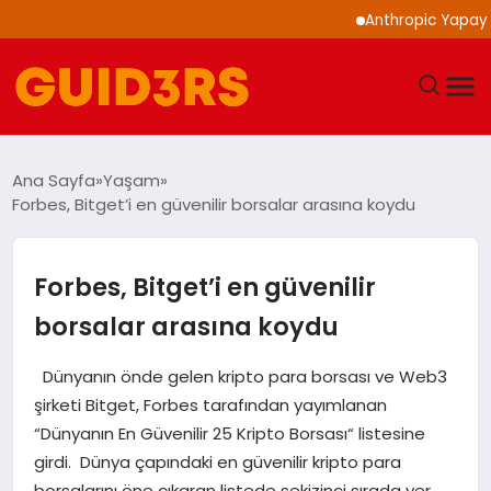
Anthropic Yapay Zeka 
GÜNDEM
Ana Sayfa
Yaşam
Forbes, Bitget’i en güvenilir borsalar arasına koydu
YAŞAM
TEKNOLOJI
Forbes, Bitget’i en güvenilir
borsalar arasına koydu
SPOR
Dünyanın önde gelen kripto para borsası ve Web3
SAĞLIK
şirketi Bitget, Forbes tarafından yayımlanan
“Dünyanın En Güvenilir 25 Kripto Borsası“ listesine
EKONOMI
girdi. Dünya çapındaki en güvenilir kripto para
borsalarını öne çıkaran listede sekizinci sırada yer