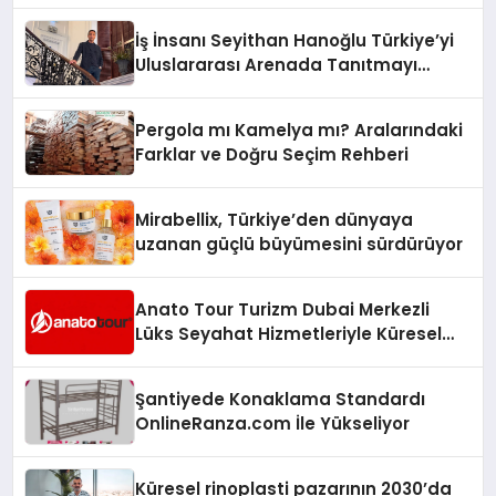
İş İnsanı Seyithan Hanoğlu Türkiye’yi
Uluslararası Arenada Tanıtmayı
Hedefliyor
Pergola mı Kamelya mı? Aralarındaki
Farklar ve Doğru Seçim Rehberi
Mirabellix, Türkiye’den dünyaya
uzanan güçlü büyümesini sürdürüyor
Anato Tour Turizm Dubai Merkezli
Lüks Seyahat Hizmetleriyle Küresel
Turizmde Öne Çıkıyor
Şantiyede Konaklama Standardı
OnlineRanza.com İle Yükseliyor
Küresel rinoplasti pazarının 2030’da