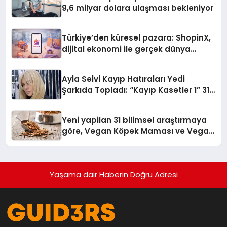
9,6 milyar dolara ulaşması bekleniyor
Türkiye’den küresel pazara: ShopinX,
dijital ekonomi ile gerçek dünya
alışverişini bir araya getirmeyi
hedefliyor
Ayla Selvi Kayıp Hatıraları Yedi
Şarkıda Topladı: “Kayıp Kasetler 1” 31
Temmuz’da Çıktı
Yeni yapilan 31 bilimsel araştırmaya
göre, Vegan Köpek Maması ve Vegan
Kedi Mamasının İyi Sindirildiğini
Ortaya Koydu
Yaşama dair Haberin Doğru Adresi