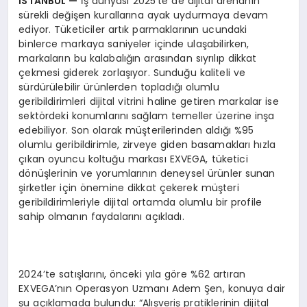
İSTANBUL
—
İş dünyası 2025’te de dijital arenanın
sürekli değişen kurallarına ayak uydurmaya devam
ediyor. Tüketiciler artık parmaklarının ucundaki
binlerce markaya saniyeler içinde ulaşabilirken,
markaların bu kalabalığın arasından sıyrılıp dikkat
çekmesi giderek zorlaşıyor. Sunduğu kaliteli ve
sürdürülebilir ürünlerden topladığı olumlu
geribildirimleri dijital vitrini haline getiren markalar ise
sektördeki konumlarını sağlam temeller üzerine inşa
edebiliyor. Son olarak müşterilerinden aldığı %95
olumlu geribildirimle, zirveye giden basamakları hızla
çıkan oyuncu koltuğu markası EXVEGA, tüketici
dönüşlerinin ve yorumlarının deneysel ürünler sunan
şirketler için önemine dikkat çekerek müşteri
geribildirimleriyle dijital ortamda olumlu bir profile
sahip olmanın faydalarını açıkladı.
2024’te satışlarını, önceki yıla göre %62 artıran
EXVEGA’nın Operasyon Uzmanı Adem Şen, konuya dair
şu açıklamada bulundu: “Alışveriş pratiklerinin dijital