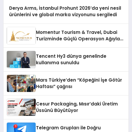
Derya Arms, İstanbul Prohunt 2026’da yeni nesil
ürünlerini ve global marka vizyonunu sergiledi
Momentur Tourism & Travel, Dubai
Turizminde Güçlü Operasyon Ağıyla
Fark Yaratıyor
Tencent Hy3 dünya genelinde
kullanıma sunuldu
Mars Türkiye’den “Köpeğini İşe Götür
Haftası” çağrısı
Cesur Packaging, Mısır’daki Üretim
Üssünü Büyütüyor
Telegram Grupları ile Doğru