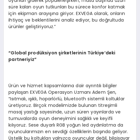
oyunları giderek popülerleşirken, masa başında uzun
süre kalan oyun tutkunları bu sürece konfor katmak
için ekipman arayışına giriyor. EXVEGA olarak, onların
ihtiyaç ve beklentilerini analiz ediyor, bu doğrultuda
ürünler geliştiriyoruz.”
“Global prodüksiyon şirketlerinin Türkiye’deki
partneriyiz”
Ürün ve hizmet kapsamlarına dair ayrıntılı bilgiler
paylaşan EXVEGA Operasyon Uzmanı Adem Şen,
“Isıtmalı, ışıklı, hoparlörlü, bluetooth sistemli koltuklar
üretiyoruz. Birçok modelimizde bulunan titreşimli
masaj yastığı sayesinde, uzun süren yayınlarda ve
turnuvalarda oyun deneyimini sağlıklı ve keyifli
kılıyoruz. Sese duyarlı RGB yoğun led aydınlatma da
oyuncularımızın en sevdiği özelliklerin başında geliyor.
Üstelik bu koltukları yalnızca oyuncular değil, bilgisayar