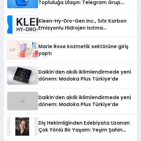
Topluluğa Ulaşın: Telegram Grup
Arayanların İşini Kolaylaştıran Çözüm
Kleen-Hy-Dro-Gen Inc., Sıfır Karbon
Emisyonlu Hidrojen Isıtma
Teknolojisinde ISO ve TSSA
Düzenleyici Onaylarını Aldı
Marie Rose kozmetik sektörüne giriş
yaptı
Daikin’den akıllı iklimlendirmede yeni
dönem: Madoka Plus Türkiye’de
Daikin’den akıllı iklimlendirmede yeni
dönem: Madoka Plus Türkiye’de
Diş Hekimliğinden Edebiyata Uzanan
Çok Yönlü Bir Yaşam: Yeşim Şahin
Yaman