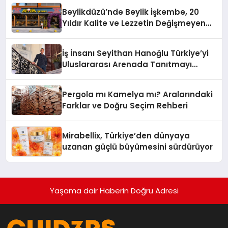
Beylikdüzü’nde Beylik İşkembe, 20
Yıldır Kalite ve Lezzetin Değişmeyen
Adresi
İş İnsanı Seyithan Hanoğlu Türkiye’yi
Uluslararası Arenada Tanıtmayı
Hedefliyor
Pergola mı Kamelya mı? Aralarındaki
Farklar ve Doğru Seçim Rehberi
Mirabellix, Türkiye’den dünyaya
uzanan güçlü büyümesini sürdürüyor
Yaşama dair Haberin Doğru Adresi