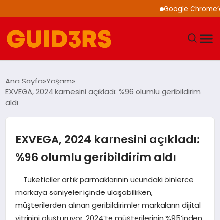
Google Chrome’a Yapay 
GÜNDEM
Ana Sayfa
Yaşam
EXVEGA, 2024 karnesini açıkladı: %96 olumlu geribildirim
YAŞAM
aldı
TEKNOLOJI
EXVEGA, 2024 karnesini açıkladı:
SPOR
%96 olumlu geribildirim aldı
SAĞLIK
Tüketiciler artık parmaklarının ucundaki binlerce
markaya saniyeler içinde ulaşabilirken,
EKONOMI
müşterilerden alınan geribildirimler markaların dijital
vitrinini oluşturuyor. 2024’te müşterilerinin %95’inden