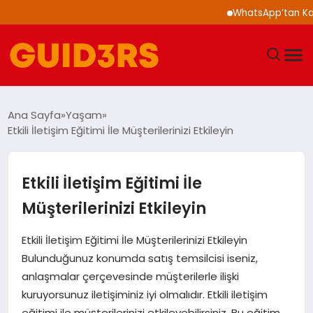
WhatsApp’tan Kalabalık
GÜNDEM
Ana Sayfa
Yaşam
Etkili İletişim Eğitimi İle Müşterilerinizi Etkileyin
YAŞAM
TEKNOLOJI
Etkili İletişim Eğitimi İle
Müşterilerinizi Etkileyin
SPOR
Etkili İletişim Eğitimi İle Müşterilerinizi Etkileyin
SAĞLIK
Bulunduğunuz konumda satış temsilcisi iseniz,
anlaşmalar çerçevesinde müşterilerle ilişki
EKONOMI
kuruyorsunuz iletişiminiz iyi olmalıdır. Etkili iletişim
eğitimi ile müşterilerinizi etkileyebilirsiniz. Bu eğitim