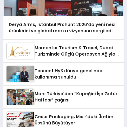
Derya Arms, İstanbul Prohunt 2026’da yeni nesil
ürünlerini ve global marka vizyonunu sergiledi
Momentur Tourism & Travel, Dubai
Turizminde Güçlü Operasyon Ağıyla
Fark Yaratıyor
Tencent Hy3 dünya genelinde
kullanıma sunuldu
Mars Türkiye’den “Köpeğini İşe Götür
Haftası” çağrısı
Cesur Packaging, Mısır’daki Üretim
Üssünü Büyütüyor