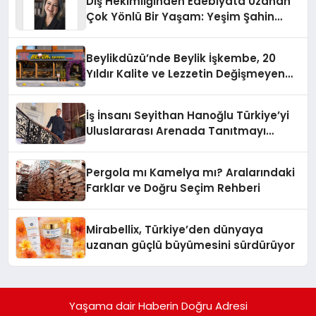
Diş Hekimliğinden Edebiyata Uzanan
Çok Yönlü Bir Yaşam: Yeşim Şahin
Yaman
Beylikdüzü’nde Beylik İşkembe, 20
Yıldır Kalite ve Lezzetin Değişmeyen
Adresi
İş İnsanı Seyithan Hanoğlu Türkiye’yi
Uluslararası Arenada Tanıtmayı
Hedefliyor
Pergola mı Kamelya mı? Aralarındaki
Farklar ve Doğru Seçim Rehberi
Mirabellix, Türkiye’den dünyaya
uzanan güçlü büyümesini sürdürüyor
Yaşama dair Haberin Doğru Adresi