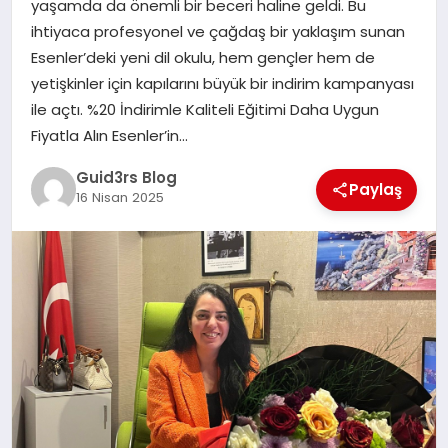
yaşamda da önemli bir beceri haline geldi. Bu
MAGAZIN
ihtiyaca profesyonel ve çağdaş bir yaklaşım sunan
Esenler’deki yeni dil okulu, hem gençler hem de
EĞITIM
yetişkinler için kapılarını büyük bir indirim kampanyası
ile açtı. %20 İndirimle Kaliteli Eğitimi Daha Uygun
Fiyatla Alın Esenler’in…
Guid3rs Blog
Paylaş
16 Nisan 2025