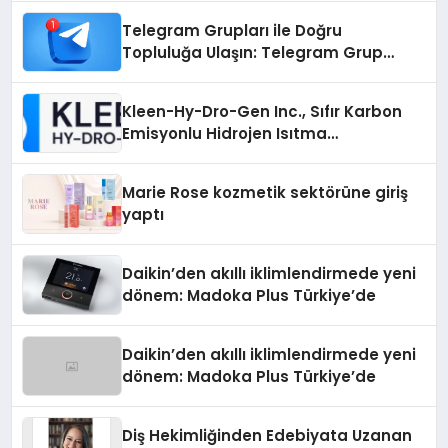
Telegram Grupları ile Doğru
Topluluğa Ulaşın: Telegram Grup
Arayanların İşini Kolaylaştıran Çözüm
Kleen-Hy-Dro-Gen Inc., Sıfır Karbon
Emisyonlu Hidrojen Isıtma
Teknolojisinde ISO ve TSSA
Düzenleyici Onaylarını Aldı
Marie Rose kozmetik sektörüne giriş
yaptı
Daikin’den akıllı iklimlendirmede yeni
dönem: Madoka Plus Türkiye’de
Daikin’den akıllı iklimlendirmede yeni
dönem: Madoka Plus Türkiye’de
Diş Hekimliğinden Edebiyata Uzanan