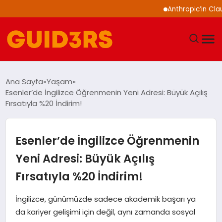
Anthropic’in Claude mod
GÜNDEM
Ana Sayfa
Yaşam
Esenler’de İngilizce Öğrenmenin Yeni Adresi: Büyük Açılış
YAŞAM
Fırsatıyla %20 İndirim!
TEKNOLOJI
Esenler’de İngilizce Öğrenmenin
SPOR
Yeni Adresi: Büyük Açılış
Fırsatıyla %20 İndirim!
SAĞLIK
İngilizce, günümüzde sadece akademik başarı ya
EKONOMI
da kariyer gelişimi için değil, aynı zamanda sosyal