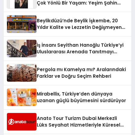
Çok Yönlü Bir Yaşam: Yeşim Şahin
Yaman
Beylikdüzü’nde Beylik İşkembe, 20
Yıldır Kalite ve Lezzetin Değişmeyen
Adresi
İş İnsanı Seyithan Hanoğlu Türkiye’yi
Uluslararası Arenada Tanıtmayı
Hedefliyor
Pergola mı Kamelya mı? Aralarındaki
Farklar ve Doğru Seçim Rehberi
Mirabellix, Türkiye’den dünyaya
uzanan güçlü büyümesini sürdürüyor
Anato Tour Turizm Dubai Merkezli
Lüks Seyahat Hizmetleriyle Küresel
Turizmde Öne Çıkıyor