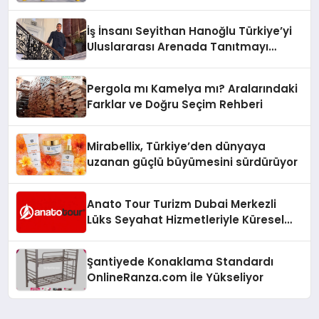
Adresi
İş İnsanı Seyithan Hanoğlu Türkiye’yi
Uluslararası Arenada Tanıtmayı
Hedefliyor
Pergola mı Kamelya mı? Aralarındaki
Farklar ve Doğru Seçim Rehberi
Mirabellix, Türkiye’den dünyaya
uzanan güçlü büyümesini sürdürüyor
Anato Tour Turizm Dubai Merkezli
Lüks Seyahat Hizmetleriyle Küresel
Turizmde Öne Çıkıyor
Şantiyede Konaklama Standardı
OnlineRanza.com İle Yükseliyor