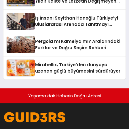
Yıldır Kalite ve Lezzetin Değişmeyen
Adresi
İş İnsanı Seyithan Hanoğlu Türkiye’yi
Uluslararası Arenada Tanıtmayı
Hedefliyor
Pergola mı Kamelya mı? Aralarındaki
Farklar ve Doğru Seçim Rehberi
Mirabellix, Türkiye’den dünyaya
uzanan güçlü büyümesini sürdürüyor
Yaşama dair Haberin Doğru Adresi