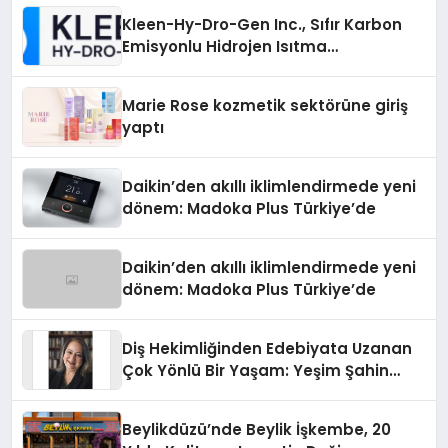
Kleen-Hy-Dro-Gen Inc., Sıfır Karbon
Emisyonlu Hidrojen Isıtma
Teknolojisinde ISO ve TSSA
Düzenleyici Onaylarını Aldı
Marie Rose kozmetik sektörüne giriş
yaptı
Daikin’den akıllı iklimlendirmede yeni
dönem: Madoka Plus Türkiye’de
Daikin’den akıllı iklimlendirmede yeni
dönem: Madoka Plus Türkiye’de
Diş Hekimliğinden Edebiyata Uzanan
Çok Yönlü Bir Yaşam: Yeşim Şahin
Yaman
Beylikdüzü’nde Beylik İşkembe, 20