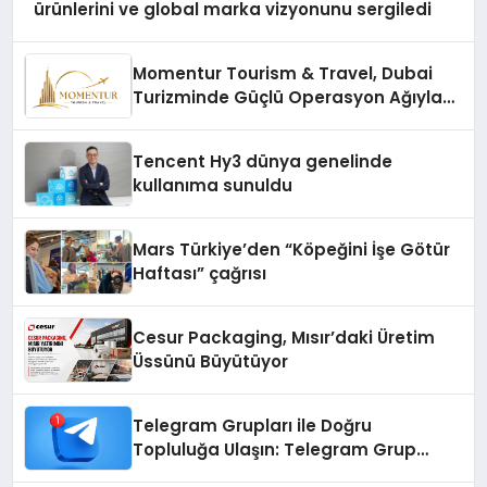
ürünlerini ve global marka vizyonunu sergiledi
Momentur Tourism & Travel, Dubai
Turizminde Güçlü Operasyon Ağıyla
Fark Yaratıyor
Tencent Hy3 dünya genelinde
kullanıma sunuldu
Mars Türkiye’den “Köpeğini İşe Götür
Haftası” çağrısı
Cesur Packaging, Mısır’daki Üretim
Üssünü Büyütüyor
Telegram Grupları ile Doğru
Topluluğa Ulaşın: Telegram Grup
Arayanların İşini Kolaylaştıran Çözüm