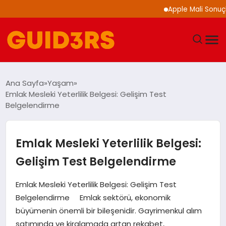
Apple Mali Sonuçlarını
GÜNDEM
Ana Sayfa
Yaşam
Emlak Mesleki Yeterlilik Belgesi: Gelişim Test
YAŞAM
Belgelendirme
TEKNOLOJI
Emlak Mesleki Yeterlilik Belgesi:
SPOR
Gelişim Test Belgelendirme
SAĞLIK
Emlak Mesleki Yeterlilik Belgesi: Gelişim Test
Belgelendirme Emlak sektörü, ekonomik
EKONOMI
büyümenin önemli bir bileşenidir. Gayrimenkul alım
satımında ve kiralamada artan rekabet,