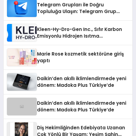
Telegram Grupları ile Doğru
Topluluğa Ulaşın: Telegram Grup
Arayanların İşini Kolaylaştıran Çözüm
Kleen-Hy-Dro-Gen Inc., Sıfır Karbon
Emisyonlu Hidrojen Isıtma
Teknolojisinde ISO ve TSSA
Düzenleyici Onaylarını Aldı
Marie Rose kozmetik sektörüne giriş
yaptı
Daikin’den akıllı iklimlendirmede yeni
dönem: Madoka Plus Türkiye’de
Daikin’den akıllı iklimlendirmede yeni
dönem: Madoka Plus Türkiye’de
Diş Hekimliğinden Edebiyata Uzanan
Çok Yönlü Bir Yaşam: Yeşim Şahin