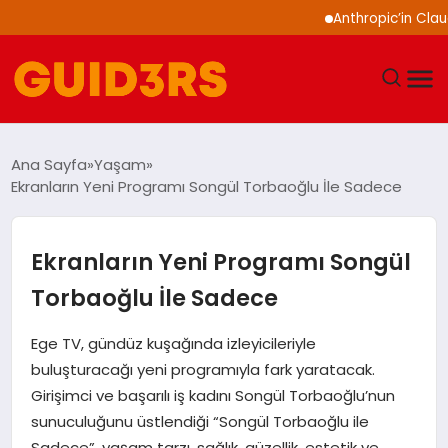
Anthropic’in Claude mod
GÜNDEM
Ana Sayfa
Yaşam
Ekranların Yeni Programı Songül Torbaoğlu İle Sadece
YAŞAM
TEKNOLOJI
Ekranların Yeni Programı Songül
Torbaoğlu İle Sadece
SPOR
Ege TV, gündüz kuşağında izleyicileriyle
SAĞLIK
buluşturacağı yeni programıyla fark yaratacak.
Girişimci ve başarılı iş kadını Songül Torbaoğlu’nun
EKONOMI
sunuculuğunu üstlendiği “Songül Torbaoğlu ile
Sadece”, yaşam tarzı, sağlık, güzellik, estetik ve