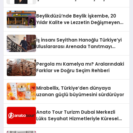
Yaman
Beylikdüzü’nde Beylik İşkembe, 20
Yıldır Kalite ve Lezzetin Değişmeyen
Adresi
İş İnsanı Seyithan Hanoğlu Türkiye’yi
Uluslararası Arenada Tanıtmayı
Hedefliyor
Pergola mı Kamelya mı? Aralarındaki
Farklar ve Doğru Seçim Rehberi
Mirabellix, Türkiye’den dünyaya
uzanan güçlü büyümesini sürdürüyor
Anato Tour Turizm Dubai Merkezli
Lüks Seyahat Hizmetleriyle Küresel
Turizmde Öne Çıkıyor