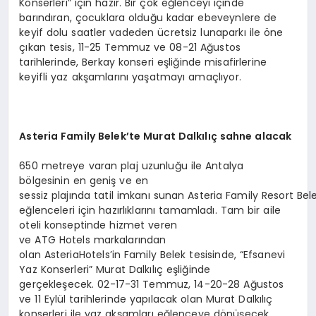
Konserleri” için hazır. Bir çok eğlenceyi içinde
barındıran, çocuklara olduğu kadar ebeveynlere de
keyif dolu saatler vadeden ücretsiz lunaparkı ile öne
çıkan tesis, 11-25 Temmuz ve 08-21 Ağustos
tarihlerinde, Berkay konseri eşliğinde misafirlerine
keyifli yaz akşamlarını yaşatmayı amaçlıyor.
Asteria
Family
Belek’te Murat Dalkılıç sahne alacak
650 metreye varan plaj uzunluğu ile Antalya
bölgesinin en geniş ve en
sessiz plajında tatil imkanı sunan Asteria Family Resort Bel
eğlenceleri için hazırlıklarını tamamladı. Tam bir aile
oteli konseptinde hizmet veren
ve ATG Hotels markalarından
olan AsteriaHotels’in Family Belek tesisinde, “Efsanevi
Yaz Konserleri” Murat Dalkılıç eşliğinde
gerçekleşecek. 02-17-31 Temmuz, 14-20-28 Ağustos
ve 11 Eylül tarihlerinde yapılacak olan Murat Dalkılıç
konserleri ile yaz akşamları eğlenceye dönüşecek.