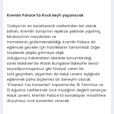
Kremlin
Palace’ta
Rock
keyfi yaşanacak
Türkiye’nin en karakteristik otellerinden biri olarak
bilinen, Kremlin Sarayı’nın replikası şeklinde yapılmış,
Moskova’nın meydanları ve
mimarisinin gözlemlenebildiği, Kremlin Palace da
eğlenceli geceler için hazırlıklarını tamamladı. Diğer
tesislerde plajda görmeye alışık
olduğumuz kabanaların iskelede konumlandığı,
sanki Maldivler’de Water Bungalow’dakeyifle denizi
seyrediyormuşsunuz gibi hissiyat veren bir
tatil geçirirken, akşamları da Haluk Levent eşliğinde
eğlenmek paha biçilemez bir deneyim olacak.
“Efsanevi Yaz Konserleri” kapsamında, 16 Temmuz ve
13 Ağustos tarihlerinde rock müziğinin değerli sanatçısı
Haluk Levent, Kremlin Palace’ta konaklayan misafirlere
doyumsuz rock konserleri verecek.