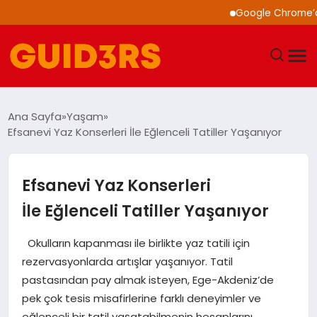
Google Chrome’a Yapay 
GÜNDEM
Ana Sayfa
Yaşam
Efsanevi Yaz Konserleri İle Eğlenceli Tatiller Yaşanıyor
YAŞAM
TEKNOLOJI
Efsanevi Yaz Konserleri
İle Eğlenceli Tatiller Yaşanıyor
SPOR
Okulların kapanması ile birlikte yaz tatili için
SAĞLIK
rezervasyonlarda artışlar yaşanıyor. Tatil
pastasından pay almak isteyen, Ege-Akdeniz’de
EKONOMI
pek çok tesis misafirlerine farklı deneyimler ve
eğlenceli bir tatil yaşatabilmenin hesaplarını