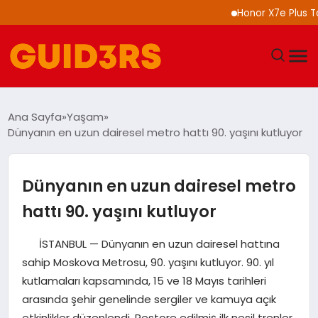
Honor X7e Plus Tanıtıldı 8
GÜNDEM
Ana Sayfa
Yaşam
Dünyanın en uzun dairesel metro hattı 90. yaşını kutluyor
YAŞAM
TEKNOLOJI
Dünyanın en uzun dairesel metro
hattı 90. yaşını kutluyor
SPOR
İSTANBUL — Dünyanın en uzun dairesel hattına
SAĞLIK
sahip Moskova Metrosu, 90. yaşını kutluyor. 90. yıl
kutlamaları kapsamında, 15 ve 18 Mayıs tarihleri
EKONOMI
arasında şehir genelinde sergiler ve kamuya açık
etkinlikler düzenlendi. Restore edilmiş ilk nesil trenler