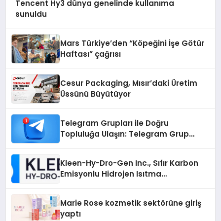
Tencent Hy3 dünya genelinde kullanıma
sunuldu
Mars Türkiye’den “Köpeğini İşe Götür
Haftası” çağrısı
Cesur Packaging, Mısır’daki Üretim
Üssünü Büyütüyor
Telegram Grupları ile Doğru
Topluluğa Ulaşın: Telegram Grup
Arayanların İşini Kolaylaştıran Çözüm
Kleen-Hy-Dro-Gen Inc., Sıfır Karbon
Emisyonlu Hidrojen Isıtma
Teknolojisinde ISO ve TSSA
Düzenleyici Onaylarını Aldı
Marie Rose kozmetik sektörüne giriş
yaptı