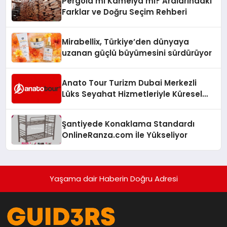
Pergola mı Kamelya mı? Aralarındaki
Farklar ve Doğru Seçim Rehberi
Mirabellix, Türkiye’den dünyaya
uzanan güçlü büyümesini sürdürüyor
Anato Tour Turizm Dubai Merkezli
Lüks Seyahat Hizmetleriyle Küresel
Turizmde Öne Çıkıyor
Şantiyede Konaklama Standardı
OnlineRanza.com İle Yükseliyor
Yaşama dair Haberin Doğru Adresi