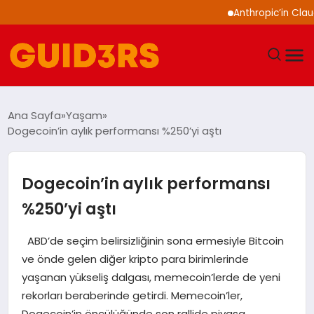
Anthropic’in Claude mode
GÜNDEM
Ana Sayfa
Yaşam
Dogecoin’in aylık performansı %250’yi aştı
YAŞAM
TEKNOLOJI
Dogecoin’in aylık performansı
%250’yi aştı
SPOR
ABD’de seçim belirsizliğinin sona ermesiyle Bitcoin
SAĞLIK
ve önde gelen diğer kripto para birimlerinde
yaşanan yükseliş dalgası, memecoin’lerde de yeni
EKONOMI
rekorları beraberinde getirdi. Memecoin’ler,
Dogecoin’in öncülüğünde son rallide piyasa