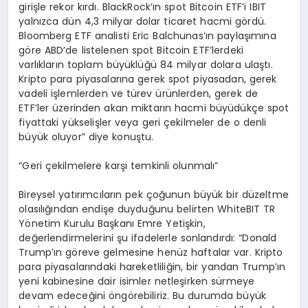
girişle rekor kırdı. BlackRock’ın spot Bitcoin ETF’i IBIT
yalnızca dün 4,3 milyar dolar ticaret hacmi gördü.
Bloomberg ETF analisti Eric Balchunas’ın paylaşımına
göre ABD’de listelenen spot Bitcoin ETF’lerdeki
varlıkların toplam büyüklüğü 84 milyar dolara ulaştı.
Kripto para piyasalarına gerek spot piyasadan, gerek
vadeli işlemlerden ve türev ürünlerden, gerek de
ETF’ler üzerinden akan miktarın hacmi büyüdükçe spot
fiyattaki yükselişler veya geri çekilmeler de o denli
büyük oluyor” diye konuştu.
“Geri çekilmelere karşı temkinli olunmalı”
Bireysel yatırımcıların pek çoğunun büyük bir düzeltme
olasılığından endişe duyduğunu belirten WhiteBIT TR
Yönetim Kurulu Başkanı Emre Yetişkin,
değerlendirmelerini şu ifadelerle sonlandırdı: “Donald
Trump’ın göreve gelmesine henüz haftalar var. Kripto
para piyasalarındaki hareketliliğin, bir yandan Trump’ın
yeni kabinesine dair isimler netleşirken sürmeye
devam edeceğini öngörebiliriz. Bu durumda büyük