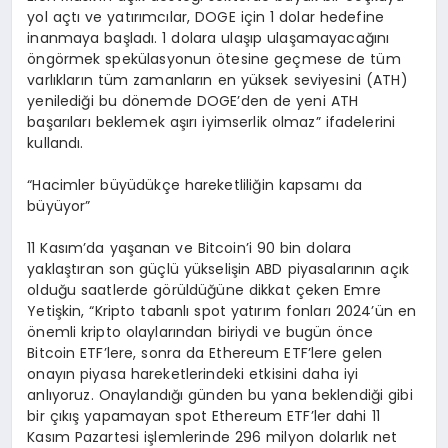
yol açtı ve yatırımcılar, DOGE için 1 dolar hedefine
inanmaya başladı. 1 dolara ulaşıp ulaşamayacağını
öngörmek spekülasyonun ötesine geçmese de tüm
varlıkların tüm zamanların en yüksek seviyesini (ATH)
yenilediği bu dönemde DOGE’den de yeni ATH
başarıları beklemek aşırı iyimserlik olmaz” ifadelerini
kullandı.
“Hacimler büyüdükçe hareketliliğin kapsamı da
büyüyor”
11 Kasım’da yaşanan ve Bitcoin’i 90 bin dolara
yaklaştıran son güçlü yükselişin ABD piyasalarının açık
olduğu saatlerde görüldüğüne dikkat çeken Emre
Yetişkin, “Kripto tabanlı spot yatırım fonları 2024’ün en
önemli kripto olaylarından biriydi ve bugün önce
Bitcoin ETF’lere, sonra da Ethereum ETF’lere gelen
onayın piyasa hareketlerindeki etkisini daha iyi
anlıyoruz. Onaylandığı günden bu yana beklendiği gibi
bir çıkış yapamayan spot Ethereum ETF’ler dahi 11
Kasım Pazartesi işlemlerinde 296 milyon dolarlık net