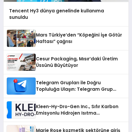
Tencent Hy3 dünya genelinde kullanıma
sunuldu
Mars Türkiye’den “Köpeğini İşe Götür
Haftası” çağrısı
Cesur Packaging, Mısır’daki Üretim
Üssünü Büyütüyor
Telegram Grupları ile Doğru
Topluluğa Ulaşın: Telegram Grup
Arayanların İşini Kolaylaştıran Çözüm
Kleen-Hy-Dro-Gen Inc., Sıfır Karbon
Emisyonlu Hidrojen Isıtma
Teknolojisinde ISO ve TSSA
Düzenleyici Onaylarını Aldı
Marie Rose kozmetik sektörüne giriş