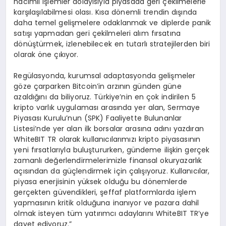
hacimli işlemler dolayısıyla piyasada geri çekilmelerle
karşılaşılabilmesi olası. Kısa dönemli trendin dışında
daha temel gelişmelere odaklanmak ve diplerde panik
satışı yapmadan geri çekilmeleri alım fırsatına
dönüştürmek, izlenebilecek en tutarlı stratejilerden biri
olarak öne çıkıyor.
Regülasyonda, kurumsal adaptasyonda gelişmeler
göze çarparken Bitcoin’in arzının günden güne
azaldığını da biliyoruz. Türkiye’nin en çok indirilen 5
kripto varlık uygulaması arasında yer alan, Sermaye
Piyasası Kurulu’nun (SPK) Faaliyette Bulunanlar
Listesi’nde yer alan ilk borsalar arasına adını yazdıran
WhiteBIT TR olarak kullanıcılarımızı kripto piyasasının
yeni fırsatlarıyla buluştururken, gündeme ilişkin gerçek
zamanlı değerlendirmelerimizle finansal okuryazarlık
açısından da güçlendirmek için çalışıyoruz. Kullanıcılar,
piyasa enerjisinin yüksek olduğu bu dönemlerde
gerçekten güvendikleri, şeffaf platformlarda işlem
yapmasının kritik olduğuna inanıyor ve pazara dahil
olmak isteyen tüm yatırımcı adaylarını WhiteBIT TR’ye
davet ediyoruz.”