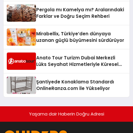
Pergola mı Kamelya mı? Aralarındaki
Farklar ve Doğru Seçim Rehberi
Mirabellix, Türkiye’den dünyaya
uzanan güçlü büyümesini sürdürüyor
Anato Tour Turizm Dubai Merkezli
Lüks Seyahat Hizmetleriyle Küresel
Turizmde Öne Çıkıyor
Şantiyede Konaklama Standardı
OnlineRanza.com İle Yükseliyor
Yaşama dair Haberin Doğru Adresi