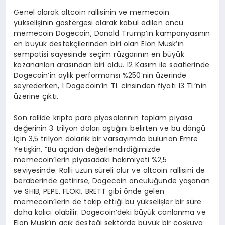
Genel olarak altcoin rallisinin ve memecoin
yükselişinin göstergesi olarak kabul edilen öncü
memecoin Dogecoin, Donald Trump’ın kampanyasının
en büyük destekçilerinden biri olan Elon Musk’ın
sempatisi sayesinde seçim rüzgarının en büyük
kazananları arasından biri oldu. 12 Kasım ile saatlerinde
Dogecoin’in aylık performansı %250’nin üzerinde
seyrederken, 1 Dogecoin’in TL cinsinden fiyatı 13 TL’nin
üzerine çıktı.
Son rallide kripto para piyasalarının toplam piyasa
değerinin 3 trilyon doları aştığını belirten ve bu döngü
için 3,5 trilyon dolarlık bir varsayımda bulunan Emre
Yetişkin, “Bu açıdan değerlendirdiğimizde
memecoin’lerin piyasadaki hakimiyeti %2,5
seviyesinde. Ralli uzun süreli olur ve altcoin rallisini de
beraberinde getirirse, Dogecoin öncülüğünde yaşanan
ve SHIB, PEPE, FLOKI, BRETT gibi önde gelen
memecoin’lerin de takip ettiği bu yükselişler bir süre
daha kalıcı olabilir. Dogecoin’deki büyük canlanma ve
Elon Musk’ın açık desteği sektörde büyük bir coşkuya