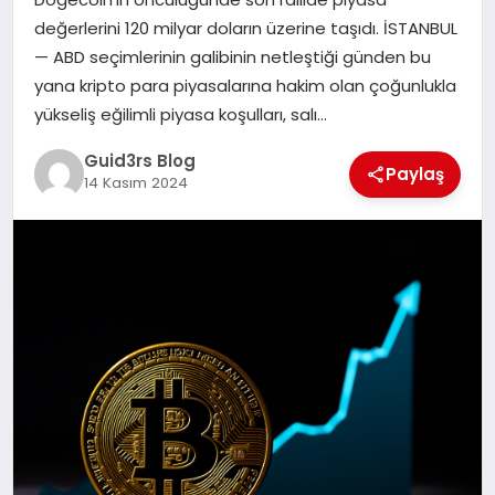
MAGAZIN
değerlerini 120 milyar doların üzerine taşıdı. İSTANBUL
— ABD seçimlerinin galibinin netleştiği günden bu
EĞITIM
yana kripto para piyasalarına hakim olan çoğunlukla
yükseliş eğilimli piyasa koşulları, salı…
Guid3rs Blog
Paylaş
14 Kasım 2024