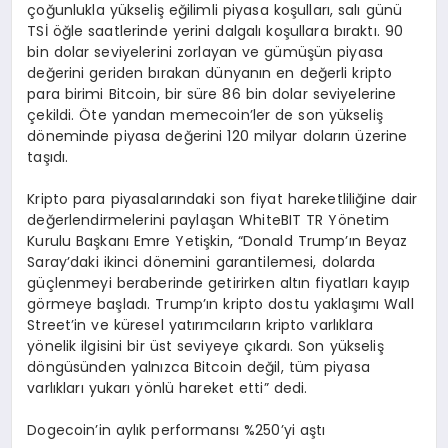
çoğunlukla yükseliş eğilimli piyasa koşulları, salı günü
TSİ öğle saatlerinde yerini dalgalı koşullara bıraktı. 90
bin dolar seviyelerini zorlayan ve gümüşün piyasa
değerini geriden bırakan dünyanın en değerli kripto
para birimi Bitcoin, bir süre 86 bin dolar seviyelerine
çekildi. Öte yandan memecoin’ler de son yükseliş
döneminde piyasa değerini 120 milyar doların üzerine
taşıdı.
Kripto para piyasalarındaki son fiyat hareketliliğine dair
değerlendirmelerini paylaşan WhiteBIT TR Yönetim
Kurulu Başkanı Emre Yetişkin, “Donald Trump’ın Beyaz
Saray’daki ikinci dönemini garantilemesi, dolarda
güçlenmeyi beraberinde getirirken altın fiyatları kayıp
görmeye başladı. Trump’ın kripto dostu yaklaşımı Wall
Street’in ve küresel yatırımcıların kripto varlıklara
yönelik ilgisini bir üst seviyeye çıkardı. Son yükseliş
döngüsünden yalnızca Bitcoin değil, tüm piyasa
varlıkları yukarı yönlü hareket etti” dedi.
Dogecoin’in aylık performansı %250’yi aştı