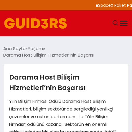
SpaceX Roket Parçası 
GÜNDEM
Ana Sayfa
Yaşam
Darama Host Bilişim Hizmetleri’nin Başarısı
YAŞAM
TEKNOLOJI
Darama Host Bilişim
Hizmetleri’nin Başarısı
SPOR
Yılın Bilişim Firması Ödülü Darama Host Bilişim
SAĞLIK
Hizmetleri, bilişim sektöründe sergilediği yenilikçi
çözümler ve üstün performansı ile “Yılın Bilişim
EKONOMI
Firması” ödülünü kazandı. Sektörün en önemli
etkinliklerinden biri olan bu organizasyonda, ödülü