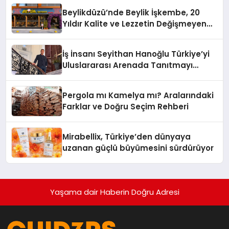
Beylikdüzü’nde Beylik İşkembe, 20
Yıldır Kalite ve Lezzetin Değişmeyen
Adresi
İş İnsanı Seyithan Hanoğlu Türkiye’yi
Uluslararası Arenada Tanıtmayı
Hedefliyor
Pergola mı Kamelya mı? Aralarındaki
Farklar ve Doğru Seçim Rehberi
Mirabellix, Türkiye’den dünyaya
uzanan güçlü büyümesini sürdürüyor
Yaşama dair Haberin Doğru Adresi