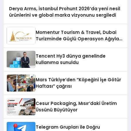
Derya Arms, İstanbul Prohunt 2026’da yeni nesil
ürünlerini ve global marka vizyonunu sergiledi
Momentur Tourism & Travel, Dubai
Turizminde Güçlü Operasyon Ağıyla
Fark Yaratıyor
Tencent Hy3 dünya genelinde
kullanıma sunuldu
Mars Türkiye’den “Köpeğini İşe Götür
Haftası” çağrısı
Cesur Packaging, Mısır’daki Üretim
Üssünü Büyütüyor
Telegram Grupları ile Doğru