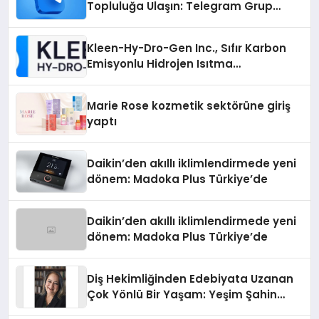
Topluluğa Ulaşın: Telegram Grup
Arayanların İşini Kolaylaştıran Çözüm
Kleen-Hy-Dro-Gen Inc., Sıfır Karbon
Emisyonlu Hidrojen Isıtma
Teknolojisinde ISO ve TSSA
Düzenleyici Onaylarını Aldı
Marie Rose kozmetik sektörüne giriş
yaptı
Daikin’den akıllı iklimlendirmede yeni
dönem: Madoka Plus Türkiye’de
Daikin’den akıllı iklimlendirmede yeni
dönem: Madoka Plus Türkiye’de
Diş Hekimliğinden Edebiyata Uzanan
Çok Yönlü Bir Yaşam: Yeşim Şahin
Yaman