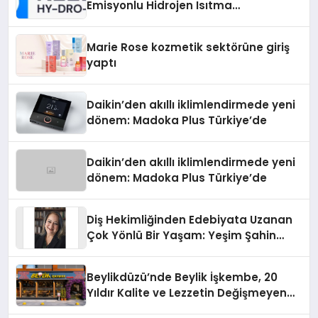
Emisyonlu Hidrojen Isıtma
Teknolojisinde ISO ve TSSA
Düzenleyici Onaylarını Aldı
Marie Rose kozmetik sektörüne giriş
yaptı
Daikin’den akıllı iklimlendirmede yeni
dönem: Madoka Plus Türkiye’de
Daikin’den akıllı iklimlendirmede yeni
dönem: Madoka Plus Türkiye’de
Diş Hekimliğinden Edebiyata Uzanan
Çok Yönlü Bir Yaşam: Yeşim Şahin
Yaman
Beylikdüzü’nde Beylik İşkembe, 20
Yıldır Kalite ve Lezzetin Değişmeyen
Adresi