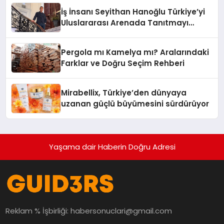
İş İnsanı Seyithan Hanoğlu Türkiye’yi
Uluslararası Arenada Tanıtmayı
Hedefliyor
Pergola mı Kamelya mı? Aralarındaki
Farklar ve Doğru Seçim Rehberi
Mirabellix, Türkiye’den dünyaya
uzanan güçlü büyümesini sürdürüyor
Yaşama dair Haberin Doğru Adresi
Reklam % İşbirliği:
habersonuclari@gmail.com