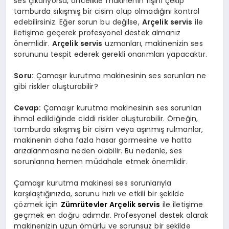
ses çıkarıyorsa, öncelikle makinenin fişini çekip
tamburda sıkışmış bir cisim olup olmadığını kontrol
edebilirsiniz. Eğer sorun bu değilse,
Arçelik servis
ile
iletişime geçerek profesyonel destek almanız
önemlidir.
Arçelik servis
uzmanları, makinenizin ses
sorununu tespit ederek gerekli onarımları yapacaktır.
Soru:
Çamaşır kurutma makinesinin ses sorunları ne
gibi riskler oluşturabilir?
Cevap:
Çamaşır kurutma makinesinin ses sorunları
ihmal edildiğinde ciddi riskler oluşturabilir. Örneğin,
tamburda sıkışmış bir cisim veya aşınmış rulmanlar,
makinenin daha fazla hasar görmesine ve hatta
arızalanmasına neden olabilir. Bu nedenle, ses
sorunlarına hemen müdahale etmek önemlidir.
Çamaşır kurutma makinesi ses sorunlarıyla
karşılaştığınızda, sorunu hızlı ve etkili bir şekilde
çözmek için
Zümrütevler Arçelik servis
ile iletişime
geçmek en doğru adımdır. Profesyonel destek alarak
makinenizin uzun ömürlü ve sorunsuz bir şekilde