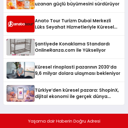
uzanan güçlü büyümesini sürdürüyor
Anato Tour Turizm Dubai Merkezli
Lüks Seyahat Hizmetleriyle Küresel
Turizmde Öne Çıkıyor
Şantiyede Konaklama Standardı
OnlineRanza.com İle Yükseliyor
Küresel rinoplasti pazarının 2030’da
9,6 milyar dolara ulaşması bekleniyor
Türkiye’den küresel pazara: ShopinX,
dijital ekonomi ile gerçek dünya
alışverişini bir araya getirmeyi
hedefliyor
Yaşama dair Haberin Doğru Adresi