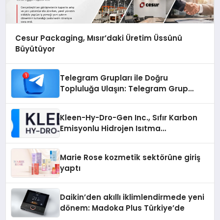
Cesur Packaging, Mısır’daki Üretim Üssünü
Büyütüyor
Telegram Grupları ile Doğru
Topluluğa Ulaşın: Telegram Grup
Arayanların İşini Kolaylaştıran Çözüm
Kleen-Hy-Dro-Gen Inc., Sıfır Karbon
Emisyonlu Hidrojen Isıtma
Teknolojisinde ISO ve TSSA
Düzenleyici Onaylarını Aldı
Marie Rose kozmetik sektörüne giriş
yaptı
Daikin’den akıllı iklimlendirmede yeni
dönem: Madoka Plus Türkiye’de