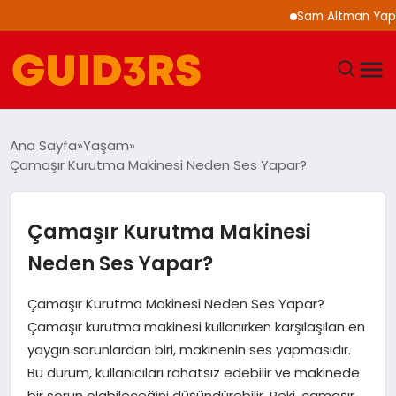
Sam Altman Yapay Zeka
GÜNDEM
Ana Sayfa
Yaşam
Çamaşır Kurutma Makinesi Neden Ses Yapar?
YAŞAM
TEKNOLOJI
Çamaşır Kurutma Makinesi
Neden Ses Yapar?
SPOR
Çamaşır Kurutma Makinesi Neden Ses Yapar?
SAĞLIK
Çamaşır kurutma makinesi kullanırken karşılaşılan en
yaygın sorunlardan biri, makinenin ses yapmasıdır.
EKONOMI
Bu durum, kullanıcıları rahatsız edebilir ve makinede
bir sorun olabileceğini düşündürebilir. Peki, çamaşır