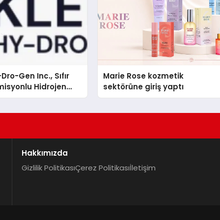
Dro-Gen Inc., Sıfır
Marie Rose kozmetik
isyonlu Hidrojen
sektörüne giriş yaptı
knolojisinde ISO ve
nleyici Onaylarını
Hakkımızda
Gizlilik Politikası
Çerez Politikası
İletişim