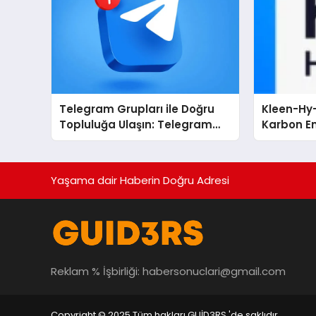
Telegram Grupları ile Doğru
Kleen-Hy-
Topluluğa Ulaşın: Telegram
Karbon Em
Grup Arayanların İşini
Isıtma Te
Kolaylaştıran Çözüm
TSSA Düze
Aldı
Yaşama dair Haberin Doğru Adresi
Reklam % İşbirliği:
habersonuclari@gmail.com
Copyright © 2025 Tüm hakları GUİD3RS 'de saklıdır.