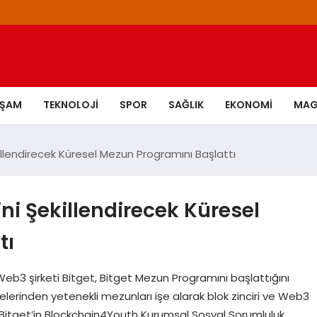
AŞAM
TEKNOLOJI
SPOR
SAĞLIK
EKONOMI
MAG
llendirecek Küresel Mezun Programını Başlattı
ni Şekillendirecek Küresel
tı
3 şirketi Bitget, Bitget Mezun Programını başlattığını
itelerinden yetenekli mezunları işe alarak blok zinciri ve Web3
. Bitget’in Blockchain4Youth Kurumsal Sosyal Sorumluluk