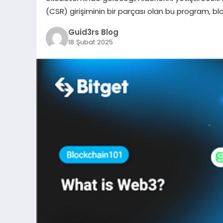
(CSR) girişiminin bir parçası olan bu program, bl
Guid3rs Blog
18 Şubat 2025