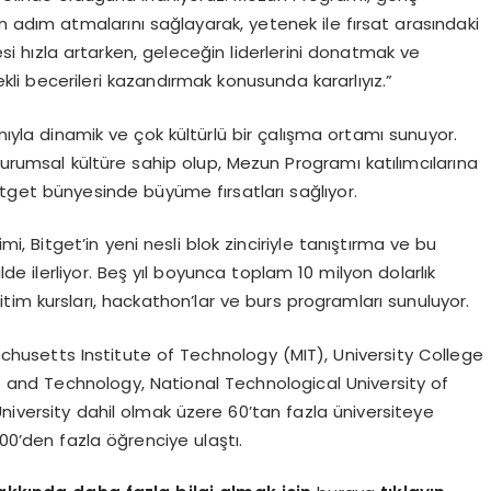
n adım atmalarını sağlayarak, yetenek ile fırsat arasındaki
hızla artarken, geleceğin liderlerini donatmak ve
ekli becerileri kazandırmak konusunda kararlıyız.”
anıyla dinamik ve çok kültürlü bir çalışma ortamı sunuyor.
ı bir kurumsal kültüre sahip olup, Mezun Programı katılımcılarına
itget bünyesinde büyüme fırsatları sağlıyor.
i, Bitget’in yeni nesli blok zinciriyle tanıştırma ve bu
e ilerliyor. Beş yıl boyunca toplam 10 milyon dolarlık
im kursları, hackathon’lar ve burs programları sunuluyor.
ssachusetts Institute of Technology (MIT), University College
 and Technology, National Technological University of
niversity dahil olmak üzere 60’tan fazla üniversiteye
000’den fazla öğrenciye ulaştı.