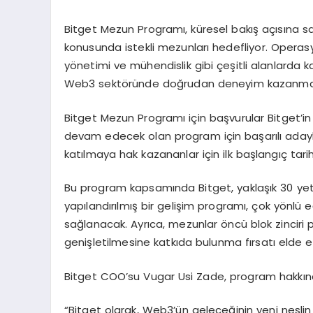
Bitget Mezun Programı, küresel bakış açısına sa
konusunda istekli mezunları hedefliyor. Operasy
yönetimi ve mühendislik gibi çeşitli alanlarda ka
Web3 sektöründe doğrudan deneyim kazanma ş
Bitget Mezun Programı için başvurular Bitget’in
devam edecek olan program için başarılı adayla
katılmaya hak kazananlar için ilk başlangıç tarih
Bu program kapsamında Bitget, yaklaşık 30 yete
yapılandırılmış bir gelişim programı, çok yönlü
sağlanacak. Ayrıca, mezunlar öncü blok zinciri
genişletilmesine katkıda bulunma fırsatı elde 
Bitget COO’su Vugar Usi Zade, program hakkında
“Bitget olarak, Web3’ün geleceğinin yeni nesli