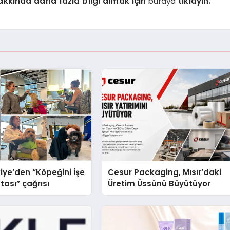
akkında daha fazla bilgi almak için
buraya
tıklayın.
iye’den “Köpeğini İşe
Cesur Packaging, Mısır’daki
tası” çağrısı
Üretim Üssünü Büyütüyor