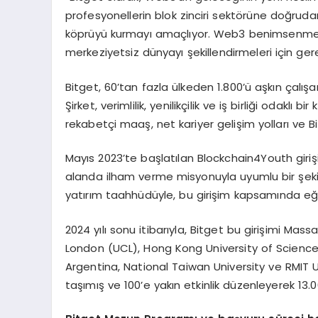
profesyonellerin blok zinciri sektörüne doğruda
köprüyü kurmayı amaçlıyor. Web3 benimsenmesi 
merkeziyetsiz dünyayı şekillendirmeleri için ger
Bitget, 60’tan fazla ülkeden 1.800’ü aşkın çalış
Şirket, verimlilik, yenilikçilik ve iş birliği odakl
rekabetçi maaş, net kariyer gelişim yolları ve B
Mayıs 2023’te başlatılan Blockchain4Youth girişim
alanda ilham verme misyonuyla uyumlu bir şekild
yatırım taahhüdüyle, bu girişim kapsamında eğit
2024 yılı sonu itibarıyla, Bitget bu girişimi Ma
London (UCL), Hong Kong University of Science
Argentina, National Taiwan University ve RMIT U
taşımış ve 100’e yakın etkinlik düzenleyerek 13.