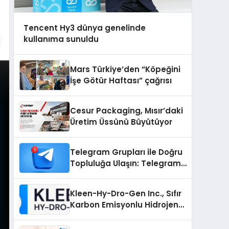
Tencent Hy3 dünya genelinde
kullanıma sunuldu
Mars Türkiye’den “Köpeğini
İşe Götür Haftası” çağrısı
Cesur Packaging, Mısır’daki
Üretim Üssünü Büyütüyor
Telegram Grupları ile Doğru
Topluluğa Ulaşın: Telegram
Grup Arayanların İşini
Kolaylaştıran Çözüm
Kleen-Hy-Dro-Gen Inc., Sıfır
Karbon Emisyonlu Hidrojen
Isıtma Teknolojisinde ISO ve
TSSA Düzenleyici Onaylarını