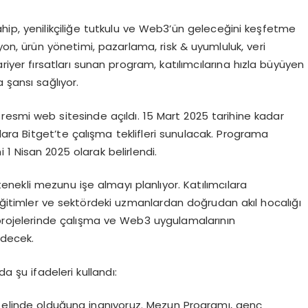
hip, yenilikçiliğe tutkulu ve Web3’ün geleceğini keşfetme
on, ürün yönetimi, pazarlama, risk & uyumluluk, veri
riyer fırsatları sunan program, katılımcılarına hızla büyüyen
ansı sağlıyor.
 resmi web sitesinde açıldı. 15 Mart 2025 tarihine kadar
ra Bitget’te çalışma teklifleri sunulacak. Programa
i 1 Nisan 2025 olarak belirlendi.
nekli mezunu işe almayı planlıyor. Katılımcılara
 eğitimler ve sektördeki uzmanlardan doğrudan akıl hocalığı
 projelerinde çalışma ve Web3 uygulamalarının
edecek.
 şu ifadeleri kullandı:
n elinde olduğuna inanıyoruz. Mezun Programı, genç