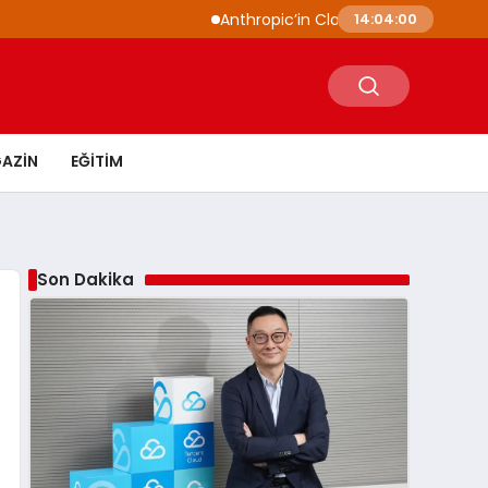
Anthropic’in Claude modelleri siber güvenli
14:04:01
AZIN
EĞITIM
Son Dakika