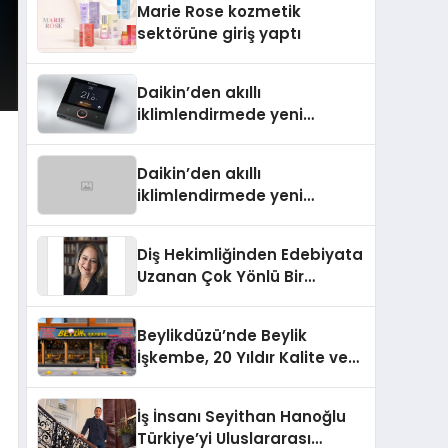
Marie Rose kozmetik
Aldı
sektörüne giriş yaptı
Daikin’den akıllı
iklimlendirmede yeni
dönem: Madoka Plus
Türkiye’de
Daikin’den akıllı
iklimlendirmede yeni
dönem: Madoka Plus
Türkiye’de
Diş Hekimliğinden Edebiyata
Uzanan Çok Yönlü Bir
Yaşam: Yeşim Şahin Yaman
Beylikdüzü’nde Beylik
İşkembe, 20 Yıldır Kalite ve
Lezzetin Değişmeyen Adresi
İş İnsanı Seyithan Hanoğlu
Türkiye’yi Uluslararası