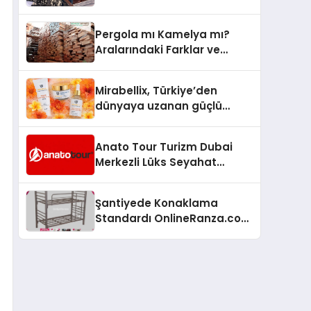
Arenada Tanıtmayı
Hedefliyor
Pergola mı Kamelya mı?
Aralarındaki Farklar ve
Doğru Seçim Rehberi
Mirabellix, Türkiye’den
dünyaya uzanan güçlü
büyümesini sürdürüyor
Anato Tour Turizm Dubai
Merkezli Lüks Seyahat
Hizmetleriyle Küresel
Turizmde Öne Çıkıyor
Şantiyede Konaklama
Standardı OnlineRanza.com
İle Yükseliyor