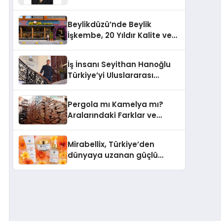
Yaşam: Yeşim Şahin Yaman
Beylikdüzü’nde Beylik
İşkembe, 20 Yıldır Kalite ve
Lezzetin Değişmeyen Adresi
İş İnsanı Seyithan Hanoğlu
Türkiye’yi Uluslararası
Arenada Tanıtmayı
Hedefliyor
Pergola mı Kamelya mı?
Aralarındaki Farklar ve
Doğru Seçim Rehberi
Mirabellix, Türkiye’den
dünyaya uzanan güçlü
büyümesini sürdürüyor