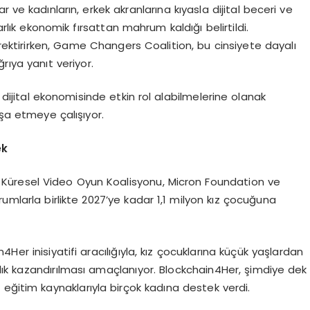
lar ve kadınların, erkek akranlarına kıyasla dijital beceri ve
arlık ekonomik fırsattan mahrum kaldığı belirtildi.
erektirirken, Game Changers Coalition, bu cinsiyete dayalı
rıya yanıt veriyor.
n dijital ekonomisinde etkin rol alabilmelerine olanak
nşa etmeye çalışıyor.
ek
Küresel Video Oyun Koalisyonu, Micron Foundation ve
larla birlikte 2027’ye kadar 1,1 milyon kız çocuğuna
Her inisiyatifi aracılığıyla, kız çocuklarına küçük yaşlardan
ızlık kazandırılması amaçlanıyor. Blockchain4Her, şimdiye dek
eğitim kaynaklarıyla birçok kadına destek verdi.