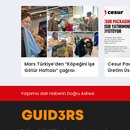
sergiledi
Yaratıyor
Mars Türkiye’den “Köpeğini İşe
Cesur Pac
Götür Haftası” çağrısı
Üretim Ü
Yaşama dair Haberin Doğru Adresi