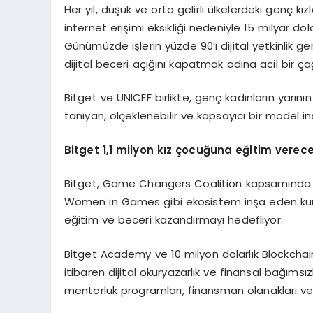
Her yıl, düşük ve orta gelirli ülkelerdeki genç kız
internet erişimi eksikliği nedeniyle 15 milyar dol
Günümüzde işlerin yüzde 90’ı dijital yetkinlik g
dijital beceri açığını kapatmak adına acil bir çağ
Bitget ve UNICEF birlikte, genç kadınların yarını
tanıyan, ölçeklenebilir ve kapsayıcı bir model i
Bitget 1,1 milyon kız ç
ocu
ğ
una e
ğitim verec
Bitget, Game Changers Coalition kapsamında 
Women in Games gibi ekosistem inşa eden kurum
eğitim ve beceri kazandırmayı hedefliyor.
Bitget Academy ve 10 milyon dolarlık Blockchain4
itibaren dijital okuryazarlık ve finansal bağıms
mentorluk programları, finansman olanakları ve 