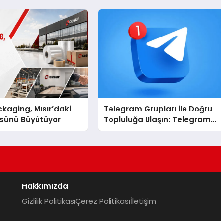
kaging, Mısır’daki
Telegram Grupları ile Doğru
ssünü Büyütüyor
Topluluğa Ulaşın: Telegram
Grup Arayanların İşini
Kolaylaştıran Çözüm
Hakkımızda
Gizlilik Politikası
Çerez Politikası
İletişim