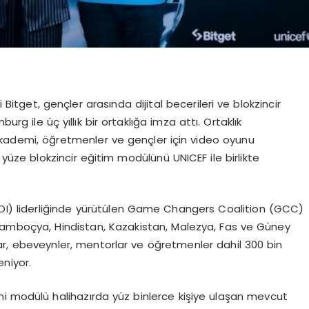
itget, gençler arasında dijital becerileri ve blokzincir
rg ile üç yıllık bir ortaklığa imza attı. Ortaklık
Akademi, öğretmenler ve gençler için video oyunu
z yüze blokzincir eğitim modülünü UNICEF ile birlikte
 (OOI) liderliğinde yürütülen Game Changers Coalition (GCC)
a, Kamboçya, Hindistan, Kazakistan, Malezya, Fas ve Güney
lar, ebeveynler, mentorlar ve öğretmenler dahil 300 bin
eniyor.
i modülü halihazırda yüz binlerce kişiye ulaşan mevcut