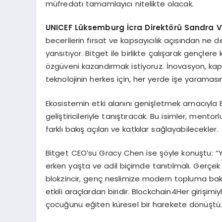
müfredatı tamamlayıcı nitelikte olacak.
UNICEF Lüksemburg İcra Direkt
ö
rü
Sandra V
becerilerin fırsat ve kapsayıcılık açısından ne d
yansıtıyor. Bitget ile birlikte çalışarak gençlere 
özgüveni kazandırmak istiyoruz. İnovasyon, kapsa
teknolojinin herkes için, her yerde işe yaramasın
Ekosistemin etki alanını genişletmek amacıyla Bi
geliştiricileriyle tanıştıracak. Bu isimler, mentor
farklı bakış açıları ve katkılar sağlayabilecekler.
Bitget CEO’su Gracy Chen ise şöyle konuştu: “Yen
erken yaşta ve adil biçimde tanıtılmalı. Gerçek
blokzincir, genç neslimize modern topluma bak
etkili araçlardan biridir. Blockchain4Her girişim
çocuğunu eğiten küresel bir harekete dönüştü. İ