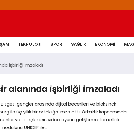
AŞAM
TEKNOLOJI
SPOR
SAĞLIK
EKONOMI
MAG
da işbirliği imzaladı
ir alanında işbirliği imzaladı
tget, gençler arasında dijital becerileri ve blokzincir
g ile üç yıllık bir ortaklığa imza attı. Ortaklık kapsamında
enler ve gençler için video oyunu geliştirme temelli ilk
im modülünü UNICEF ile…