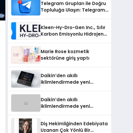
Telegram Grupları ile Doğru
Topluluğa Ulaşın: Telegram
Grup Arayanların İşini
Kolaylaştıran Çözüm
Kleen-Hy-Dro-Gen Inc., Sıfır
Karbon Emisyonlu Hidrojen
Isıtma Teknolojisinde ISO ve
TSSA Düzenleyici Onaylarını
Marie Rose kozmetik
Aldı
sektörüne giriş yaptı
Daikin’den akıllı
iklimlendirmede yeni
dönem: Madoka Plus
Türkiye’de
Daikin’den akıllı
iklimlendirmede yeni
dönem: Madoka Plus
Türkiye’de
Diş Hekimliğinden Edebiyata
Uzanan Çok Yönlü Bir