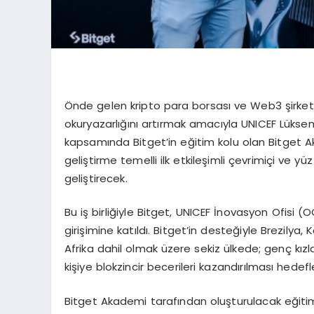
Önde gelen kripto para borsası ve Web3 şirketi B
okuryazarlığını artırmak amacıyla UNICEF Lüksembu
kapsamında Bitget’in eğitim kolu olan Bitget 
geliştirme temelli ilk etkileşimli çevrimiçi ve yü
geliştirecek.
Bu iş birliğiyle Bitget, UNICEF İnovasyon Ofisi
girişimine katıldı. Bitget’in desteğiyle Brezily
Afrika dahil olmak üzere sekiz ülkede; genç kız
kişiye blokzincir becerileri kazandırılması hedefl
Bitget Akademi tarafından oluşturulacak eğitim