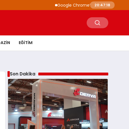
Google Chrome’a Yapay Zeka Entegrasyonu:
20:47:19
AZIN
EĞITIM
Son Dakika