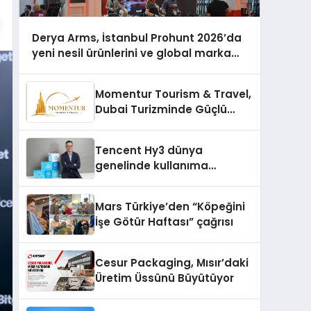
Derya Arms, İstanbul Prohunt 2026’da
yeni nesil ürünlerini ve global marka
vizyonunu sergiledi
Momentur Tourism & Travel,
Dubai Turizminde Güçlü
Operasyon Ağıyla Fark
Yaratıyor
Tencent Hy3 dünya
genelinde kullanıma
sunuldu
Mars Türkiye’den “Köpeğini
İşe Götür Haftası” çağrısı
Cesur Packaging, Mısır’daki
Üretim Üssünü Büyütüyor