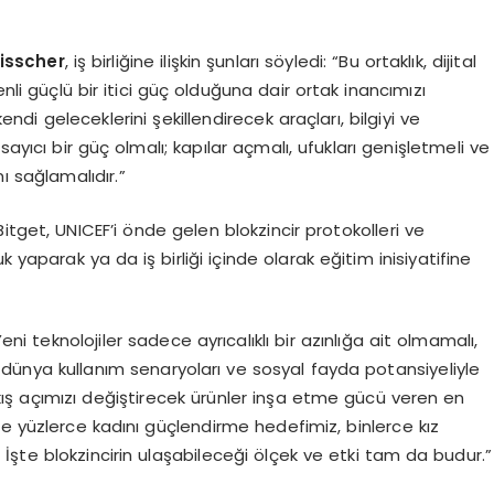
isscher
, iş birliğine ilişkin şunları söyledi: “Bu ortaklık, dijital
enli güçlü bir itici güç olduğuna dair ortak inancımızı
kendi geleceklerini şekillendirecek araçları, bilgiyi ve
yıcı bir güç olmalı; kapılar açmalı, ufukları genişletmeli ve
ı sağlamalıdır.”
tget, UNICEF’i önde gelen blokzincir protokolleri ve
luk yaparak ya da iş birliği içinde olarak eğitim inisiyatifine
i teknolojiler sadece ayrıcalıklı bir azınlığa ait olmamalı,
 dünya kullanım senaryoları ve sosyal fayda potansiyeliyle
ış açımızı değiştirecek ürünler inşa etme gücü veren en
iyle yüzlerce kadını güçlendirme hedefimiz, binlerce kız
şte blokzincirin ulaşabileceği ölçek ve etki tam da budur.”