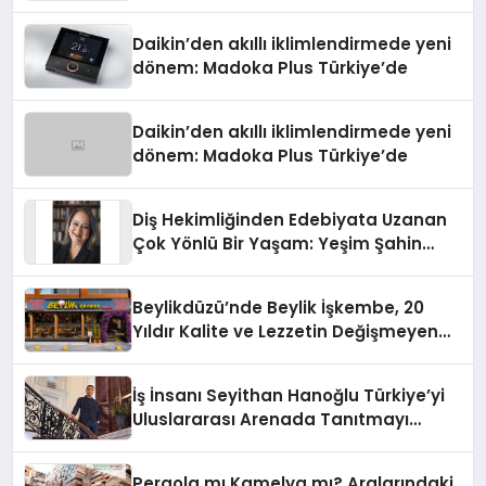
Daikin’den akıllı iklimlendirmede yeni
dönem: Madoka Plus Türkiye’de
Daikin’den akıllı iklimlendirmede yeni
dönem: Madoka Plus Türkiye’de
Diş Hekimliğinden Edebiyata Uzanan
Çok Yönlü Bir Yaşam: Yeşim Şahin
Yaman
Beylikdüzü’nde Beylik İşkembe, 20
Yıldır Kalite ve Lezzetin Değişmeyen
Adresi
İş İnsanı Seyithan Hanoğlu Türkiye’yi
Uluslararası Arenada Tanıtmayı
Hedefliyor
Pergola mı Kamelya mı? Aralarındaki