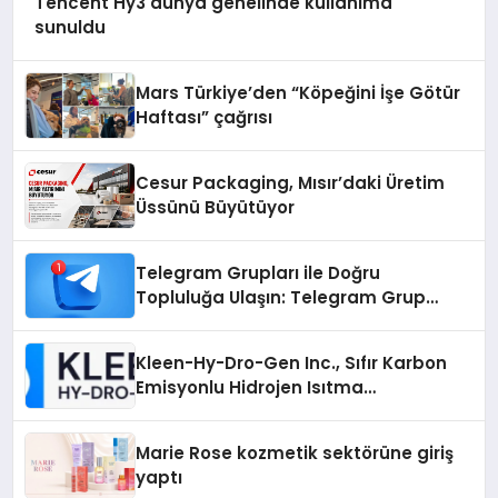
Tencent Hy3 dünya genelinde kullanıma
sunuldu
Mars Türkiye’den “Köpeğini İşe Götür
Haftası” çağrısı
Cesur Packaging, Mısır’daki Üretim
Üssünü Büyütüyor
Telegram Grupları ile Doğru
Topluluğa Ulaşın: Telegram Grup
Arayanların İşini Kolaylaştıran Çözüm
Kleen-Hy-Dro-Gen Inc., Sıfır Karbon
Emisyonlu Hidrojen Isıtma
Teknolojisinde ISO ve TSSA
Düzenleyici Onaylarını Aldı
Marie Rose kozmetik sektörüne giriş
yaptı