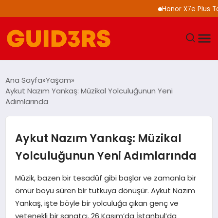
Honor X7e Plus Tanıtıl
GÜNDEM
Ana Sayfa
Yaşam
Aykut Nazım Yankaş: Müzikal Yolculuğunun Yeni
YAŞAM
Adımlarında
TEKNOLOJI
Aykut Nazım Yankaş: Müzikal
SPOR
Yolculuğunun Yeni Adımlarında
SAĞLIK
Müzik, bazen bir tesadüf gibi başlar ve zamanla bir
ömür boyu süren bir tutkuya dönüşür. Aykut Nazım
EKONOMI
Yankaş, işte böyle bir yolculuğa çıkan genç ve
yetenekli bir sanatçı. 26 Kasım’da İstanbul’da