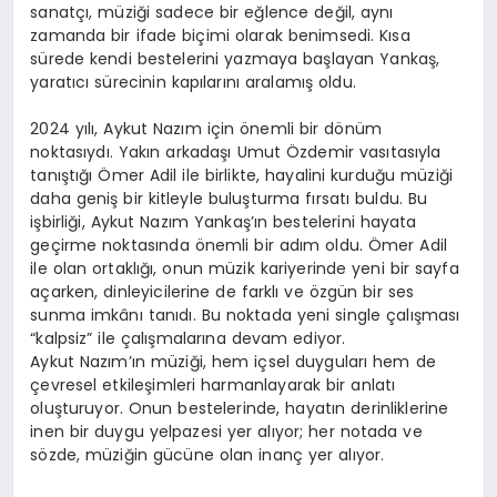
sanatçı, müziği sadece bir eğlence değil, aynı
zamanda bir ifade biçimi olarak benimsedi. Kısa
sürede kendi bestelerini yazmaya başlayan Yankaş,
yaratıcı sürecinin kapılarını aralamış oldu.
2024 yılı, Aykut Nazım için önemli bir dönüm
noktasıydı. Yakın arkadaşı Umut Özdemir vasıtasıyla
tanıştığı Ömer Adil ile birlikte, hayalini kurduğu müziği
daha geniş bir kitleyle buluşturma fırsatı buldu. Bu
işbirliği, Aykut Nazım Yankaş’ın bestelerini hayata
geçirme noktasında önemli bir adım oldu. Ömer Adil
ile olan ortaklığı, onun müzik kariyerinde yeni bir sayfa
açarken, dinleyicilerine de farklı ve özgün bir ses
sunma imkânı tanıdı. Bu noktada yeni single çalışması
“kalpsiz” ile çalışmalarına devam ediyor.
Aykut Nazım’ın müziği, hem içsel duyguları hem de
çevresel etkileşimleri harmanlayarak bir anlatı
oluşturuyor. Onun bestelerinde, hayatın derinliklerine
inen bir duygu yelpazesi yer alıyor; her notada ve
sözde, müziğin gücüne olan inanç yer alıyor.