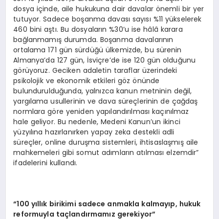
dosya içinde, aile hukukuna dair davalar önemli bir yer
tutuyor. Sadece boşanma davası sayısı %11 yükselerek
460 bini aştı. Bu dosyaların %30’u ise hâlâ karara
bağlanmamış durumda. Boşanma davalarının
ortalama 171 gün sürdüğü ülkemizde, bu sürenin
Almanya’da 127 gün, İsviçre’de ise 120 gün olduğunu
görüyoruz. Geciken adaletin taraflar üzerindeki
psikolojik ve ekonomik etkileri göz önünde
bulundurulduğunda, yalnızca kanun metninin değil,
yargılama usullerinin ve dava süreçlerinin de çağdaş
normlara göre yeniden yapılandırılması kaçınılmaz
hale geliyor. Bu nedenle, Medeni Kanun’un ikinci
yüzyılına hazırlanırken yapay zeka destekli adli
süreçler, online duruşma sistemleri, ihtisaslaşmış aile
mahkemeleri gibi somut adımların atılması elzemdir”
ifadelerini kullandı.
“100 yıllık birikimi sadece anmakla kalmayıp, hukuk
reformuyla taçlandırmamız gerekiyor”