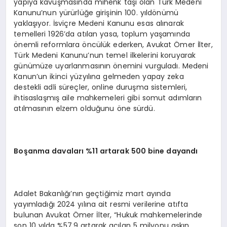
yapıya kavuşmasında mihenk taşı olan Türk Medeni
Kanunu’nun yürürlüğe girişinin 100. yıldönümü
yaklaşıyor. İsviçre Medeni Kanunu esas alınarak
temelleri 1926’da atılan yasa, toplum yaşamında
önemli reformlara öncülük ederken, Avukat Ömer İlter,
Türk Medeni Kanunu’nun temel ilkelerini koruyarak
günümüze uyarlanmasının önemini vurguladı. Medeni
Kanun’un ikinci yüzyılına gelmeden yapay zeka
destekli adli süreçler, online duruşma sistemleri,
ihtisaslaşmış aile mahkemeleri gibi somut adımların
atılmasının elzem olduğunu öne sürdü.
Boşanma davaları %11 artarak 500 bine dayandı
Adalet Bakanlığı’nın geçtiğimiz mart ayında
yayımladığı 2024 yılına ait resmi verilerine atıfta
bulunan Avukat Ömer İlter, “Hukuk mahkemelerinde
son 10 yılda %57,9 artarak açılan 5 milyonu aşkın