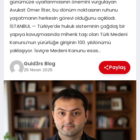
günümüze uyarlanmasının önemini vurgulayan
MAGAZIN
Avukat Ömer İlter, bu dönüm noktasının ruhunu
yaşatmanın herkesin görevi olduğunu açıkladı.
EĞITIM
İSTANBUL — Türkiye’de hukuk sisteminin çağdaş bir
yapıya kavuşmasında mihenk taşı olan Türk Medeni
Kanunu’nun yürürlüğe girişinin 100. yıldönümü
yaklaşıyor. İsviçre Medeni Kanunu esas…
Guid3rs Blog
Paylaş
25 Nisan 2025