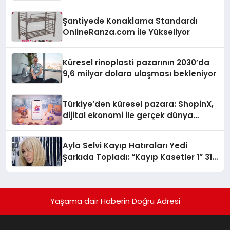
Turizmde Öne Çıkıyor
Şantiyede Konaklama Standardı
OnlineRanza.com İle Yükseliyor
Küresel rinoplasti pazarının 2030’da
9,6 milyar dolara ulaşması bekleniyor
Türkiye’den küresel pazara: ShopinX,
dijital ekonomi ile gerçek dünya
alışverişini bir araya getirmeyi
hedefliyor
Ayla Selvi Kayıp Hatıraları Yedi
Şarkıda Topladı: “Kayıp Kasetler 1” 31
Temmuz’da Çıktı
Yaşama dair Haberin Doğru Adresi