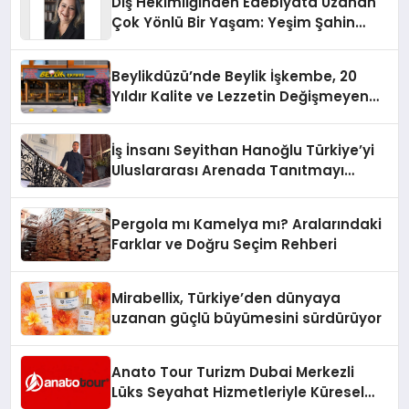
Diş Hekimliğinden Edebiyata Uzanan
Çok Yönlü Bir Yaşam: Yeşim Şahin
Yaman
Beylikdüzü’nde Beylik İşkembe, 20
Yıldır Kalite ve Lezzetin Değişmeyen
Adresi
İş İnsanı Seyithan Hanoğlu Türkiye’yi
Uluslararası Arenada Tanıtmayı
Hedefliyor
Pergola mı Kamelya mı? Aralarındaki
Farklar ve Doğru Seçim Rehberi
Mirabellix, Türkiye’den dünyaya
uzanan güçlü büyümesini sürdürüyor
Anato Tour Turizm Dubai Merkezli
Lüks Seyahat Hizmetleriyle Küresel