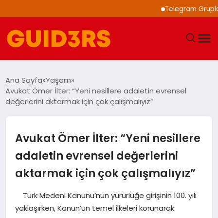
Telegram Grupları ile
GÜNDEM
Ana Sayfa
Yaşam
Avukat Ömer İlter: “Yeni nesillere adaletin evrensel
YAŞAM
değerlerini aktarmak için çok çalışmalıyız”
TEKNOLOJI
Avukat Ömer İlter: “Yeni nesillere
SPOR
adaletin evrensel değerlerini
aktarmak için çok çalışmalıyız”
SAĞLIK
Türk Medeni Kanunu’nun yürürlüğe girişinin 100. yılı
EKONOMI
yaklaşırken, Kanun’un temel ilkeleri korunarak