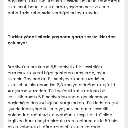
paylaşan farklı toplumların sessizlik anlarına tahammül
sürelerini, hangi durumlarda yaşanan sessizliklerin
daha fazla rahatsızlık verdiğini ortaya koydu.
T
ü
rkler y
ö
neticilerle ya
ş
anan garip sessizliklerden
ç
ekiniyor
Brezilya’da ortalama 5,5 saniyelik bir sessizliğin
huzursuzluk yarattığını gösteren araştırma, aynı
sürenin Tayland’da 8,1 saniyeye kadar uzadığını,
küresel ortalamanın ise 6,8 saniye olduğunu keşfetti.
Araştırma yazarları, Türkiye’deki katılımcıların bir
sessizlik anının 6,8 saniyeden sonra garipleşmeye
başladığını düşündüğünü vurgularken, Türklerin en çok
işyerlerinde yöneticilerle yaşadıkları garip sessizlik
anlarından rahatsızlık duyduğunu tespit etti. Online
İngilizce kursu başta olmak üzere onlarca dilde 50 bini
aşkın yabancı dil öğretmenini tek platformda