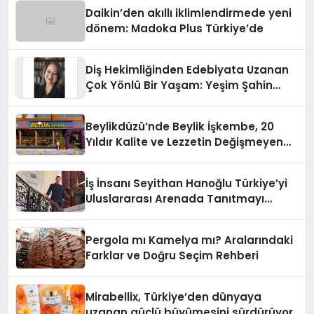
Daikin’den akıllı iklimlendirmede yeni
dönem: Madoka Plus Türkiye’de
Diş Hekimliğinden Edebiyata Uzanan
Çok Yönlü Bir Yaşam: Yeşim Şahin
Yaman
Beylikdüzü’nde Beylik İşkembe, 20
Yıldır Kalite ve Lezzetin Değişmeyen
Adresi
İş İnsanı Seyithan Hanoğlu Türkiye’yi
Uluslararası Arenada Tanıtmayı
Hedefliyor
Pergola mı Kamelya mı? Aralarındaki
Farklar ve Doğru Seçim Rehberi
Mirabellix, Türkiye’den dünyaya
uzanan güçlü büyümesini sürdürüyor