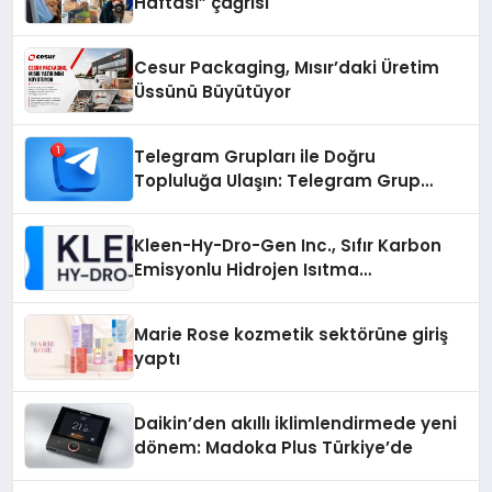
Haftası” çağrısı
Cesur Packaging, Mısır’daki Üretim
Üssünü Büyütüyor
Telegram Grupları ile Doğru
Topluluğa Ulaşın: Telegram Grup
Arayanların İşini Kolaylaştıran Çözüm
Kleen-Hy-Dro-Gen Inc., Sıfır Karbon
Emisyonlu Hidrojen Isıtma
Teknolojisinde ISO ve TSSA
Düzenleyici Onaylarını Aldı
Marie Rose kozmetik sektörüne giriş
yaptı
Daikin’den akıllı iklimlendirmede yeni
dönem: Madoka Plus Türkiye’de