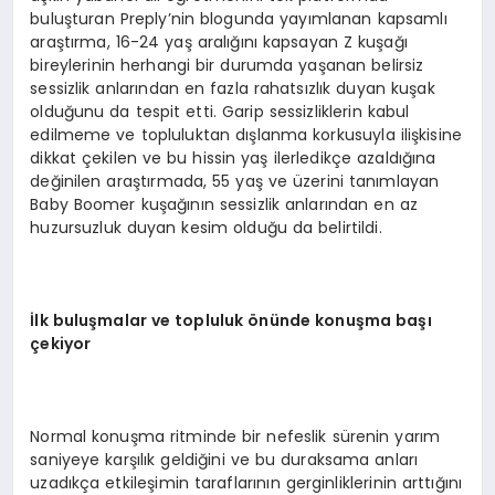
buluşturan Preply’nin blogunda yayımlanan kapsamlı
araştırma, 16-24 yaş aralığını kapsayan Z kuşağı
bireylerinin herhangi bir durumda yaşanan belirsiz
sessizlik anlarından en fazla rahatsızlık duyan kuşak
olduğunu da tespit etti. Garip sessizliklerin kabul
edilmeme ve topluluktan dışlanma korkusuyla ilişkisine
dikkat çekilen ve bu hissin yaş ilerledikçe azaldığına
değinilen araştırmada, 55 yaş ve üzerini tanımlayan
Baby Boomer kuşağının sessizlik anlarından en az
huzursuzluk duyan kesim olduğu da belirtildi.
İ
lk bulu
ş
malar ve topluluk
ö
n
ü
nde konu
ş
ma ba
şı
ç
ekiyor
Normal konuşma ritminde bir nefeslik sürenin yarım
saniyeye karşılık geldiğini ve bu duraksama anları
uzadıkça etkileşimin taraflarının gerginliklerinin arttığını