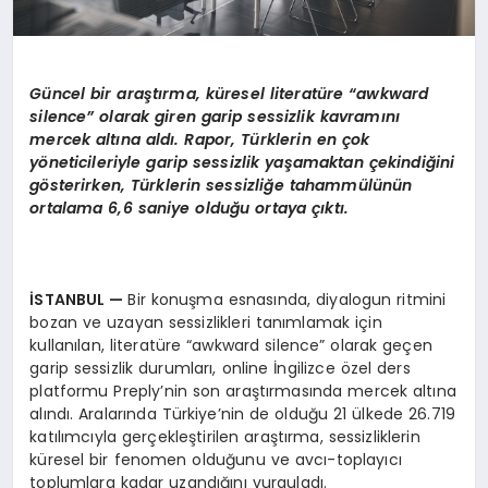
G
ü
ncel bir ara
ş
t
ı
rma, k
ü
resel literat
ü
re
“awkward
silence”
olarak giren garip sessizlik kavram
ı
n
ı
mercek alt
ı
na ald
ı
. Rapor, T
ü
rklerin en
ç
ok
y
ö
neticileriyle garip sessizlik ya
ş
amaktan
ç
ekindi
ğ
ini
g
ö
sterirken, T
ü
rklerin sessizli
ğ
e tahamm
ü
l
ü
n
ü
n
ortalama 6,6 saniye oldu
ğ
u ortaya
çı
kt
ı
.
İ
STANBUL
—
Bir konuşma esnasında, diyalogun ritmini
bozan ve uzayan sessizlikleri tanımlamak için
kullanılan, literatüre “awkward silence” olarak geçen
garip sessizlik durumları, online İngilizce özel ders
platformu Preply’nin son araştırmasında mercek altına
alındı. Aralarında Türkiye’nin de olduğu 21 ülkede 26.719
katılımcıyla gerçekleştirilen araştırma, sessizliklerin
küresel bir fenomen olduğunu ve avcı-toplayıcı
toplumlara kadar uzandığını vurguladı.