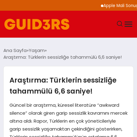
Apple Mali Sonuçlarını 
GÜNDEM
Ana Sayfa
Yaşam
Araştırma: Türklerin sessizliğe tahammülü 6,6 saniye!
YAŞAM
TEKNOLOJI
Araştırma: Türklerin sessizliğe
tahammülü 6,6 saniye!
SPOR
Güncel bir araştırma, küresel literatüre “awkward
SAĞLIK
silence” olarak giren garip sessizlik kavramını mercek
altına aldı. Rapor, Türklerin en çok yöneticileriyle
EKONOMI
garip sessizlik yaşamaktan çekindiğini gösterirken,
Türklerin sessizliğe tahammülünün ortalama 6,6