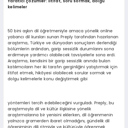
Yarat
ı
c
ı çö
z
ü
mler:
İ
ltifat, soru sormak, dolgu
kelimeler
50 bini aşkın dil öğretmeniyle amaca yönelik online
yabancı dil kursları sunan Preply tarafından hazırlanan
araştırma, Türkiye ve dünyadan sonuçların derlendiği
bölümlerin ardından, garip sessizlik durumlarını sona
erdirmeye yardımcı olabilecek tavsiyelerle sona erdi.
Araştırma, kendisini bir garip sessizlik anında bulan
katılımcıların her iki tarafın gerginliğini yatıştırmak için
iltifat etmek, hikâyesi olabilecek sorular sormak ve
dolgu kelimelerle konu değiştirmek gibi
yöntemleri tercih edebileceğini vurguladı. Preply, bu
araştırmayla dil ve kültür ilişkisine yönelik
araştırmalarına bir yenisini eklerken, dil öğrenmenin
yalnızca gramerden ibaret olmadığını, gündelik dil
öğreniminin dili ritmiyle ve kültürüyle öğrenmek