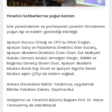
Y
ö
netici Sohbetleri
’
ne yo
ğun katılım
Site yöneticilerinin ve profesyonel yönetim firmalarının
yoğun ilgi ve katılım gösterdiği etkinliğe;
Apsiyon Kurucu Ortağı ve CPO’su Erkan Doğan,
Apsiyon Satış ve Pazarlama Direktörü Ersin Kazanç,
Apsiyon Akademi Direktörü Ozan Özen, Kat Mülkiyeti
Hukuku Uzmanı Avukat Armağan Dergin, SMMM ve
Bağımsız Denetçi Ekrem Dost, Apsiyon Akademi
Müdürü Burak Ergi Gözel ve Apsiyon Sigorta Genel
Müdürü Aşkın Çiftçi de katılım sağladı.
Ankara Üniversitesi Rektör Yardımcısı, Uygulamalı
Bilimler Fakültesi Dekanı, Gayrimenkul
Geliştirme ve Yönetimi Bölümü Başkanı Prof. Dr. Harun
Tanrıvermiş de etkinlikteydi.