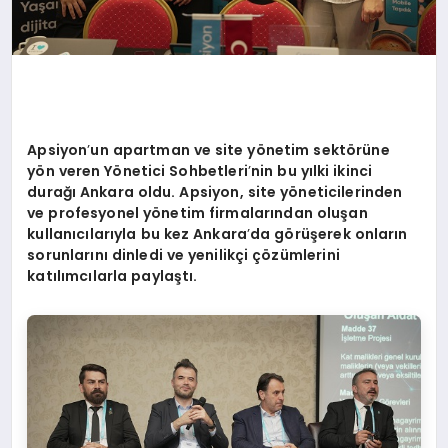
Apsiyon
’
un apartman ve site y
ö
netim sekt
ö
rüne
y
ö
n veren Y
ö
netici Sohbetleri
’
nin bu yılki ikinci
durağı Ankara oldu. Apsiyon, site y
ö
neticilerinden
ve profesyonel y
ö
netim firmalarından oluşan
kullanıcılarıyla bu kez Ankara
’
da g
ö
rüşerek onların
sorunlarını dinledi ve yenilikçi çözümlerini
katılımcılarla paylaştı.