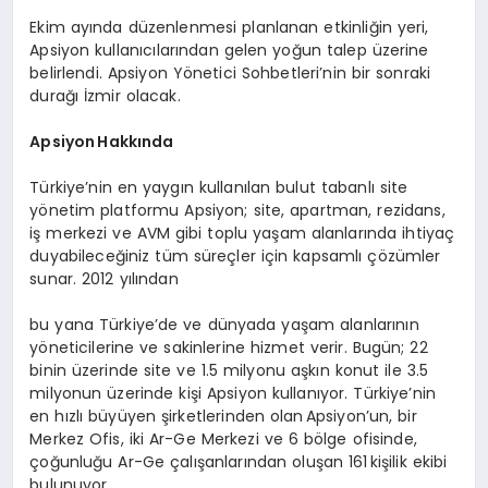
Ekim ayında düzenlenmesi planlanan etkinliğin yeri,
Apsiyon kullanıcılarından gelen yoğun talep üzerine
belirlendi. Apsiyon Yönetici Sohbetleri’nin bir sonraki
durağı İzmir olacak.
Apsiyon
Hakkında
Türkiye’nin en yaygın kullanılan bulut tabanlı site
yönetim platformu Apsiyon; site, apartman, rezidans,
iş merkezi ve AVM gibi toplu yaşam alanlarında ihtiyaç
duyabileceğiniz tüm süreçler için kapsamlı çözümler
sunar. 2012 yılından
bu yana Türkiye’de ve dünyada yaşam alanlarının
yöneticilerine ve sakinlerine hizmet verir. Bugün; 22
binin üzerinde site ve 1.5 milyonu aşkın konut ile 3.5
milyonun üzerinde kişi Apsiyon kullanıyor. Türkiye’nin
en hızlı büyüyen şirketlerinden olan Apsiyon’un, bir
Merkez Ofis, iki Ar-Ge Merkezi ve 6 bölge ofisinde,
çoğunluğu Ar-Ge çalışanlarından oluşan 161 kişilik ekibi
bulunuyor.