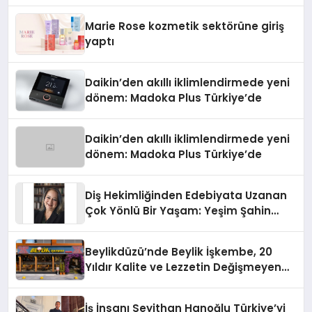
Teknolojisinde ISO ve TSSA
Düzenleyici Onaylarını Aldı
Marie Rose kozmetik sektörüne giriş
yaptı
Daikin’den akıllı iklimlendirmede yeni
dönem: Madoka Plus Türkiye’de
Daikin’den akıllı iklimlendirmede yeni
dönem: Madoka Plus Türkiye’de
Diş Hekimliğinden Edebiyata Uzanan
Çok Yönlü Bir Yaşam: Yeşim Şahin
Yaman
Beylikdüzü’nde Beylik İşkembe, 20
Yıldır Kalite ve Lezzetin Değişmeyen
Adresi
İş İnsanı Seyithan Hanoğlu Türkiye’yi