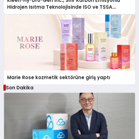
Kleen-Hy-Dro-Gen Inc., Sıfır Karbon Emisyonlu
Hidrojen Isıtma Teknolojisinde ISO ve TSSA
Düzenleyici Onaylarını Aldı
Marie Rose kozmetik sektörüne giriş yaptı
Son Dakika