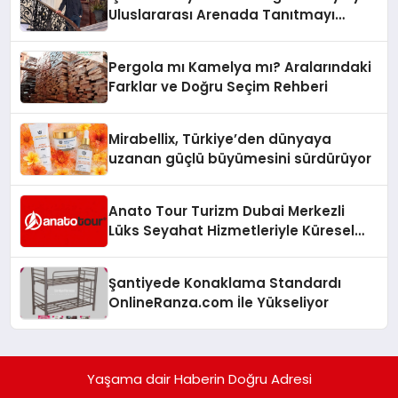
Uluslararası Arenada Tanıtmayı
Hedefliyor
Pergola mı Kamelya mı? Aralarındaki
Farklar ve Doğru Seçim Rehberi
Mirabellix, Türkiye’den dünyaya
uzanan güçlü büyümesini sürdürüyor
Anato Tour Turizm Dubai Merkezli
Lüks Seyahat Hizmetleriyle Küresel
Turizmde Öne Çıkıyor
Şantiyede Konaklama Standardı
OnlineRanza.com İle Yükseliyor
Yaşama dair Haberin Doğru Adresi