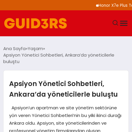
Honor X7e Plus Tanıtıldı
GÜNDEM
Ana Sayfa
Yaşam
Apsiyon Yönetici Sohbetleri, Ankara’da yöneticilerle
YAŞAM
buluştu
TEKNOLOJI
Apsiyon Yönetici Sohbetleri,
SPOR
Ankara’da yöneticilerle buluştu
SAĞLIK
Apsiyon’un apartman ve site yönetim sektörüne
yön veren Yönetici Sohbetleri’nin bu yılki ikinci durağı
EKONOMI
Ankara oldu. Apsiyon, site yöneticilerinden ve
profesyonel yönetim firmalarından oluşan