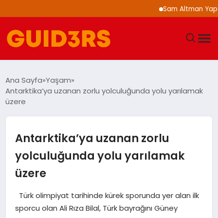
Sam Altman Yapay Zeka 
GÜNDEM
Ana Sayfa
Yaşam
Antarktika’ya uzanan zorlu yolculuğunda yolu yarılamak
YAŞAM
üzere
TEKNOLOJI
Antarktika’ya uzanan zorlu
SPOR
yolculuğunda yolu yarılamak
üzere
SAĞLIK
Türk olimpiyat tarihinde kürek sporunda yer alan ilk
EKONOMI
sporcu olan Ali Rıza Bilal, Türk bayrağını Güney