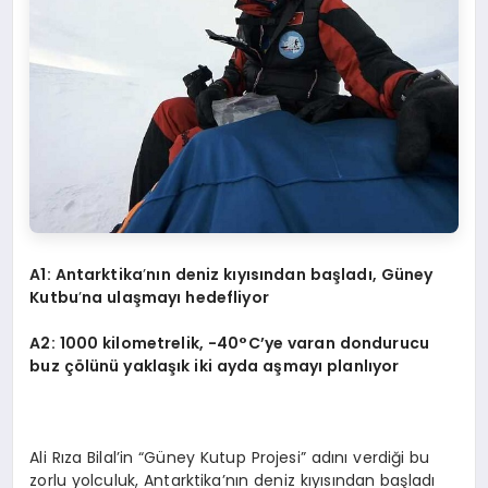
A1: Antarktika
’
nın deniz kıyısından başladı
, G
üney
Kutbu
’
na ulaşmayı hedefliyor
A2: 1000 kilometrelik, -40
°
C’ye varan dondurucu
buz çölünü yaklaşık iki ayda aşmayı planlıyor
Ali Rıza Bilal’in “Güney Kutup Projesi” adını verdiği bu
zorlu yolculuk, Antarktika’nın deniz kıyısından başladı