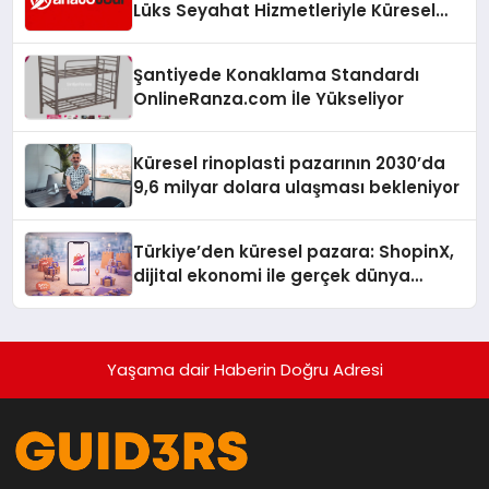
Lüks Seyahat Hizmetleriyle Küresel
Turizmde Öne Çıkıyor
Şantiyede Konaklama Standardı
OnlineRanza.com İle Yükseliyor
Küresel rinoplasti pazarının 2030’da
9,6 milyar dolara ulaşması bekleniyor
Türkiye’den küresel pazara: ShopinX,
dijital ekonomi ile gerçek dünya
alışverişini bir araya getirmeyi
hedefliyor
Yaşama dair Haberin Doğru Adresi