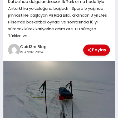
Kutbu’nda dalgalandıracak ilk Türk olma hedefiyle
MAGAZIN
Antarktika yolculuğuna başladı. Spora 5 yaşında
jimnastikle başlayan Ali Rıza Bilal, ardından 3 yıl Efes
EĞITIM
Pilsen’de basketbol oynadı ve sonrasında 18 yıl
sürecek kürek kariyerine adım attı. Bu süreçte
Türkiye ve…
Guid3rs Blog
Paylaş
19 Aralık 2024