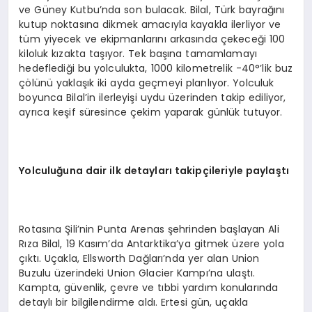
ve Güney Kutbu’nda son bulacak. Bilal, Türk bayrağını
kutup noktasına dikmek amacıyla kayakla ilerliyor ve
tüm yiyecek ve ekipmanlarını arkasında çekeceği 100
kiloluk kızakta taşıyor. Tek başına tamamlamayı
hedeflediği bu yolculukta, 1000 kilometrelik -40°’lik buz
çölünü yaklaşık iki ayda geçmeyi planlıyor. Yolculuk
boyunca Bilal’in ilerleyişi uydu üzerinden takip ediliyor,
ayrıca keşif süresince çekim yaparak günlük tutuyor.
Yolculuğuna dair ilk detayları takipçileriyle paylaştı
Rotasına Şili’nin Punta Arenas şehrinden başlayan Ali
Rıza Bilal, 19 Kasım’da Antarktika’ya gitmek üzere yola
çıktı. Uçakla, Ellsworth Dağları’nda yer alan Union
Buzulu üzerindeki Union Glacier Kampı’na ulaştı.
Kampta, güvenlik, çevre ve tıbbi yardım konularında
detaylı bir bilgilendirme aldı. Ertesi gün, uçakla