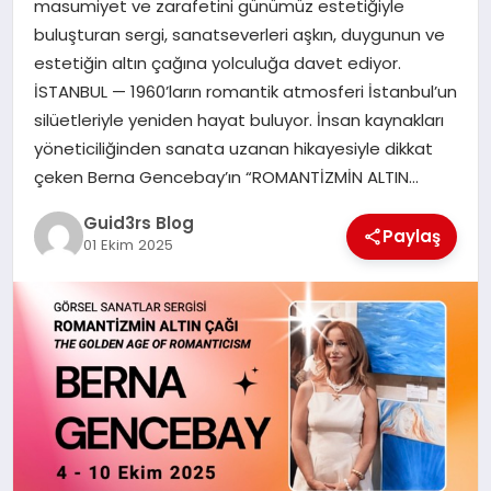
masumiyet ve zarafetini günümüz estetiğiyle
MAGAZIN
buluşturan sergi, sanatseverleri aşkın, duygunun ve
estetiğin altın çağına yolculuğa davet ediyor.
EĞITIM
İSTANBUL — 1960’ların romantik atmosferi İstanbul’un
silüetleriyle yeniden hayat buluyor. İnsan kaynakları
yöneticiliğinden sanata uzanan hikayesiyle dikkat
çeken Berna Gencebay’ın “ROMANTİZMİN ALTIN…
Guid3rs Blog
Paylaş
01 Ekim 2025