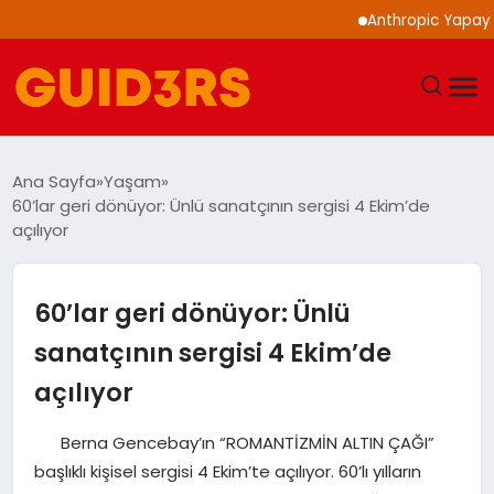
Anthropic Yapay Zeka Mode
GÜNDEM
Ana Sayfa
Yaşam
60’lar geri dönüyor: Ünlü sanatçının sergisi 4 Ekim’de
YAŞAM
açılıyor
TEKNOLOJI
60’lar geri dönüyor: Ünlü
SPOR
sanatçının sergisi 4 Ekim’de
açılıyor
SAĞLIK
Berna Gencebay’ın “ROMANTİZMİN ALTIN ÇAĞI”
EKONOMI
başlıklı kişisel sergisi 4 Ekim’te açılıyor. 60’lı yılların