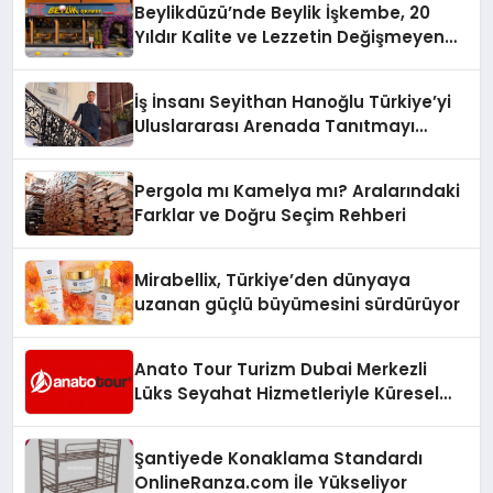
Beylikdüzü’nde Beylik İşkembe, 20
Yıldır Kalite ve Lezzetin Değişmeyen
Adresi
İş İnsanı Seyithan Hanoğlu Türkiye’yi
Uluslararası Arenada Tanıtmayı
Hedefliyor
Pergola mı Kamelya mı? Aralarındaki
Farklar ve Doğru Seçim Rehberi
Mirabellix, Türkiye’den dünyaya
uzanan güçlü büyümesini sürdürüyor
Anato Tour Turizm Dubai Merkezli
Lüks Seyahat Hizmetleriyle Küresel
Turizmde Öne Çıkıyor
Şantiyede Konaklama Standardı
OnlineRanza.com İle Yükseliyor