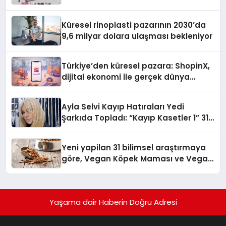
Küresel rinoplasti pazarının 2030’da
9,6 milyar dolara ulaşması bekleniyor
Türkiye’den küresel pazara: ShopinX,
dijital ekonomi ile gerçek dünya
alışverişini bir araya getirmeyi
hedefliyor
Ayla Selvi Kayıp Hatıraları Yedi
Şarkıda Topladı: “Kayıp Kasetler 1” 31
Temmuz’da Çıktı
Yeni yapilan 31 bilimsel araştırmaya
göre, Vegan Köpek Maması ve Vegan
Kedi Mamasının İyi Sindirildiğini
Ortaya Koydu
Yaşama dair Haberin Doğru Adresi