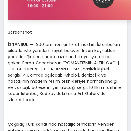
Screenshot
İSTANBUL
—
1960’ların romantik atmosferi İstanbul’un
silüetleriyle yeniden hayat buluyor. İnsan kaynakları
yöneticiliğinden sanata uzanan hikayesiyle dikkat
çeken Berna Gencebay’ın “ROMANTİZMİN ALTIN ÇAĞI |
THE GOLDEN AGE OF ROMANTICISM” başlıklı kişisel
sergisi, 4 Ekim’de açılacak. Mitoloji, denizcilik ve
nostaljinin modern resim teknikleriyle harmanlandığı
ve yaklaşık 50 eserin yer alacağı sergi, 10 Ekim tarihine
kadar İstanbul, Kadıköy’deki Luna Art Gallery’de
izlenebilecek.
Çağdaş Türk sanatında nostaljik temaların yeniden
yükselişini vurguladığı sergisi hakkında konuşan Berna