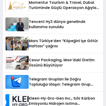
Momentur Tourism & Travel, Dubai
Turizminde Güçlü Operasyon Ağıyla
Fark Yaratıyor
Tencent Hy3 dünya genelinde
kullanıma sunuldu
Mars Türkiye’den “Köpeğini İşe Götür
Haftası” çağrısı
Cesur Packaging, Mısır’daki Üretim
Üssünü Büyütüyor
Telegram Grupları ile Doğru
Topluluğa Ulaşın: Telegram Grup
Arayanların İşini Kolaylaştıran Çözüm
Kleen-Hy-Dro-Gen Inc., Sıfır Karbon
Emisyonlu Hidrojen Isıtma