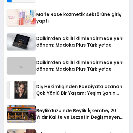
Teknolojisinde ISO ve TSSA
Düzenleyici Onaylarını Aldı
Marie Rose kozmetik sektörüne giriş
yaptı
Daikin’den akıllı iklimlendirmede yeni
dönem: Madoka Plus Türkiye’de
Daikin’den akıllı iklimlendirmede yeni
dönem: Madoka Plus Türkiye’de
Diş Hekimliğinden Edebiyata Uzanan
Çok Yönlü Bir Yaşam: Yeşim Şahin
Yaman
Beylikdüzü’nde Beylik İşkembe, 20
Yıldır Kalite ve Lezzetin Değişmeyen
Adresi