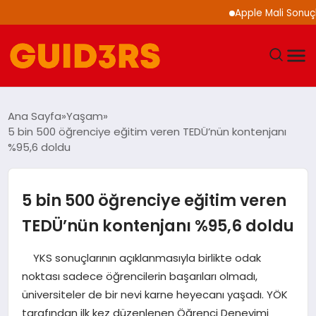
Apple Mali Sonuçlarını 
GÜNDEM
Ana Sayfa
Yaşam
5 bin 500 öğrenciye eğitim veren TEDÜ’nün kontenjanı
YAŞAM
%95,6 doldu
TEKNOLOJI
5 bin 500 öğrenciye eğitim veren
SPOR
TEDÜ’nün kontenjanı %95,6 doldu
SAĞLIK
YKS sonuçlarının açıklanmasıyla birlikte odak
noktası sadece öğrencilerin başarıları olmadı,
EKONOMI
üniversiteler de bir nevi karne heyecanı yaşadı. YÖK
tarafından ilk kez düzenlenen Öğrenci Deneyimi