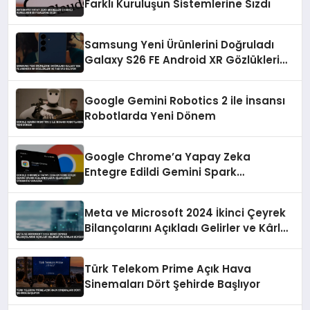
Farklı Kuruluşun Sistemlerine Sızdı
Samsung Yeni Ürünlerini Doğruladı
Galaxy S26 FE Android XR Gözlükleri
ve Tab S12 Geliyor
Google Gemini Robotics 2 ile İnsansı
Robotlarda Yeni Dönem
Google Chrome’a Yapay Zeka
Entegre Edildi Gemini Spark
Kullanıcıların İşlemlerini Otomatik
Yapacak
Meta ve Microsoft 2024 İkinci Çeyrek
Bilançolarını Açıkladı Gelirler ve Kârlar
Büyüdü
Türk Telekom Prime Açık Hava
Sinemaları Dört Şehirde Başlıyor