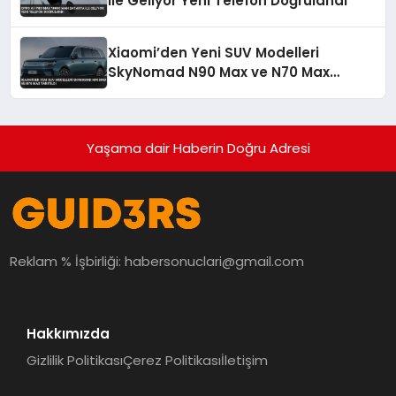
ile Geliyor Yeni Telefon Doğrulandı
Xiaomi’den Yeni SUV Modelleri
SkyNomad N90 Max ve N70 Max
Tanıtıldı
Yaşama dair Haberin Doğru Adresi
Reklam % İşbirliği:
habersonuclari@gmail.com
Hakkımızda
Gizlilik Politikası
Çerez Politikası
İletişim