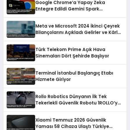
Google Chrome’a Yapay Zeka
Entegre Edildi Gemini Spark
Kullanıcıların İşlemlerini Otomatik
Yapacak
Meta ve Microsoft 2024 İkinci Çeyrek
Bilançolarını Açıkladı Gelirler ve Kârlar
Büyüdü
Türk Telekom Prime Açık Hava
Sinemaları Dört Şehirde Başlıyor
Terminal İstanbul Başlangıç Etabı
Hizmete Giriyor
Rollo Robotics Dünyanın İlk Tek
Tekerlekli Güvenlik Robotu 1ROLLO’yu
Tanıttı
Xiaomi Temmuz 2026 Güvenlik
Yaması 58 Cihaza Ulaştı Türkiye