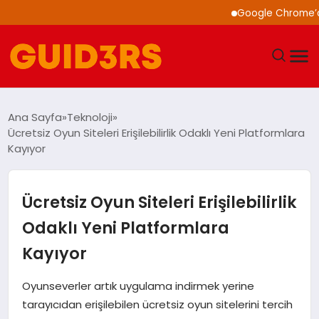
Google Chrome’a Yapa
GÜNDEM
Ana Sayfa
Teknoloji
Ücretsiz Oyun Siteleri Erişilebilirlik Odaklı Yeni Platformlara
YAŞAM
Kayıyor
TEKNOLOJI
Ücretsiz Oyun Siteleri Erişilebilirlik
SPOR
Odaklı Yeni Platformlara
Kayıyor
SAĞLIK
Oyunseverler artık uygulama indirmek yerine
EKONOMI
tarayıcıdan erişilebilen ücretsiz oyun sitelerini tercih