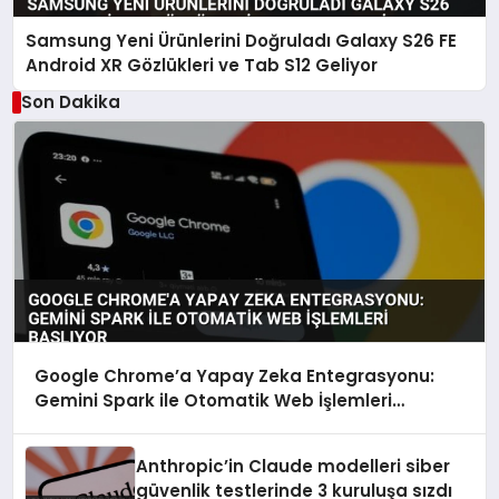
Samsung Yeni Ürünlerini Doğruladı Galaxy S26 FE
Android XR Gözlükleri ve Tab S12 Geliyor
Son Dakika
Google Chrome’a Yapay Zeka Entegrasyonu:
Gemini Spark ile Otomatik Web İşlemleri
Başlıyor
Anthropic’in Claude modelleri siber
güvenlik testlerinde 3 kuruluşa sızdı