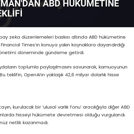
apay zeka düzenlemeleri baskısı altında ABD hükümetine
i. Financial Times’ın konuya yakın kaynaklara dayandırdığı
yönetimi döneminde gündeme getirdi.
ydaların toplumla paylaşılmasını savunarak, kamuoyunun
Bu teklifin, OpenAI’ın yaklaşık 42,6 milyar dolarlık hisse
ın, kurulacak bir ‘ulusal varlık fonu’ aracılığıyla diğer ABD
ranlarda hisseyi hükümete devretmesi olduğu vurgulandı.
enüz netlik kazanmadı.