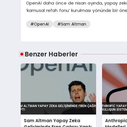
OpenAI daha önce de nisan ayında, yapay zeka
‘kamusal refah fonu’ kurulması yönünde bir ön
#OpenAI
#Sam Altman
Benzer Haberler
Sam Altman Yapay Zeka
Anthropi
Gelişiminde Fren Çağrısı Yaptı
Modelleri 