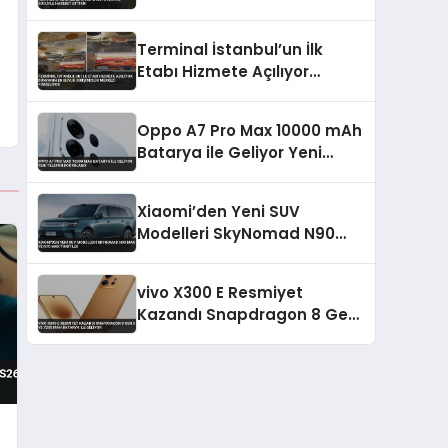
Gücüyle Hareket Ettirdi
Terminal İstanbul’un İlk
Etabı Hizmete Açılıyor
Dünyanın En Büyük
Girişimcilik Merkezi
Oppo A7 Pro Max 10000 mAh
Yükseliyor
Batarya ile Geliyor Yeni
Telefon Doğrulandı
Xiaomi’den Yeni SUV
Modelleri SkyNomad N90
Max ve N70 Max Tanıtıldı
vivo X300 E Resmiyet
Kazandı Snapdragon 8 Gen
5 ve 7200 mAh Batarya İle
Geliyor