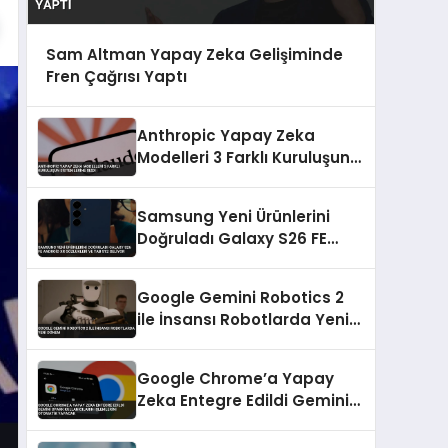
Sam Altman Yapay Zeka Gelişiminde
Fren Çağrısı Yaptı
Anthropic Yapay Zeka
Modelleri 3 Farklı Kuruluşun
Sistemlerine Sızdı
Samsung Yeni Ürünlerini
Doğruladı Galaxy S26 FE
Android XR Gözlükleri ve Tab
S12 Geliyor
Google Gemini Robotics 2
ile İnsansı Robotlarda Yeni
Dönem
Google Chrome’a Yapay
Zeka Entegre Edildi Gemini
Spark Kullanıcıların
İşlemlerini Otomatik