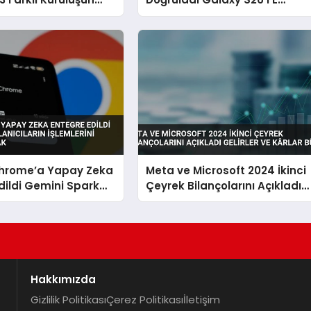
ine Sızdı
Android XR Gözlükleri ve Tab
S12 Geliyor
hrome’a Yapay Zeka
Meta ve Microsoft 2024 İkinci
dildi Gemini Spark
Çeyrek Bilançolarını Açıkladı
arın İşlemlerini
Gelirler ve Kârlar Büyüdü
k Yapacak
Hakkımızda
Gizlilik Politikası
Çerez Politikası
İletişim