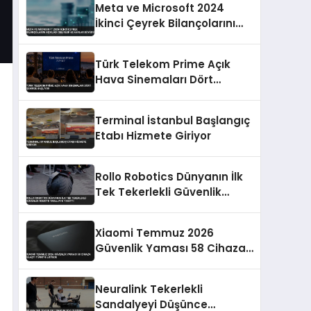
Meta ve Microsoft 2024
Yapacak
İkinci Çeyrek Bilançolarını
Açıkladı Gelirler ve Kârlar
Büyüdü
Türk Telekom Prime Açık
Hava Sinemaları Dört
Şehirde Başlıyor
Terminal İstanbul Başlangıç
Etabı Hizmete Giriyor
Rollo Robotics Dünyanın İlk
Tek Tekerlekli Güvenlik
Robotu 1ROLLO’yu Tanıttı
Xiaomi Temmuz 2026
Güvenlik Yaması 58 Cihaza
Ulaştı Türkiye Listede
Neuralink Tekerlekli
Sandalyeyi Düşünce