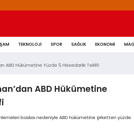
AŞAM
TEKNOLOJI
SPOR
SAĞLIK
EKONOMI
MAG
 ABD Hükümetine Yüzde 5 Hissedarlık Teklifi
man’dan ABD Hükümetine
i
lemeleri baskısı nedeniyle ABD hükümetine şirketten yüzde