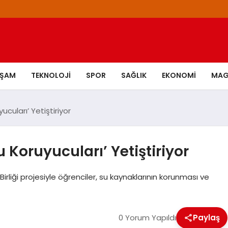
AŞAM
TEKNOLOJI
SPOR
SAĞLIK
EKONOMI
MAG
cuları’ Yetiştiriyor
 Koruyucuları’ Yetiştiriyor
rliği projesiyle öğrenciler, su kaynaklarının korunması ve
0 Yorum Yapıldı
Paylaş