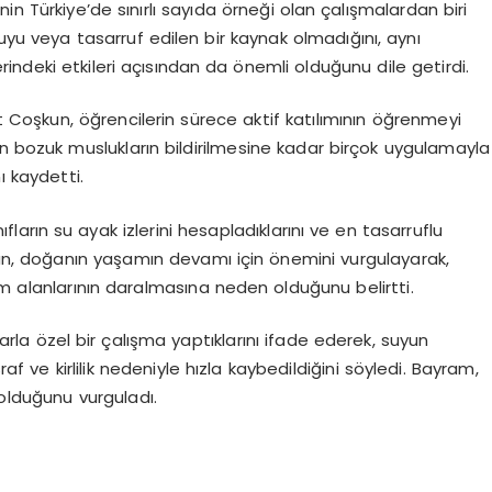
enin Türkiye’de sınırlı sayıda örneği olan çalışmalardan biri
u veya tasarruf edilen bir kaynak olmadığını, aynı
ndeki etkileri açısından da önemli olduğunu dile getirdi.
oşkun, öğrencilerin sürece aktif katılımının öğrenmeyi
n bozuk muslukların bildirilmesine kadar birçok uygulamayla
ı kaydetti.
fların su ayak izlerini hesapladıklarını ve en tasarruflu
kan, doğanın yaşamın devamı için önemini vurgulayarak,
am alanlarının daralmasına neden olduğunu belirtti.
rla özel bir çalışma yaptıklarını ifade ederek, suyun
 ve kirlilik nedeniyle hızla kaybedildiğini söyledi. Bayram,
 olduğunu vurguladı.