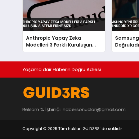
Anthropic Yapay Zeka
Samsung Y
Modelleri 3 Farklı Kuruluşun
Doğruladı
Sistemlerine Sızdı
Android X
S12 Geliyo
Yaşama dair Haberin Doğru Adresi
Reklam % İşbirliği:
habersonuclari@gmail.com
Copyright © 2025 Tüm hakları GUİD3RS 'de saklıdır.