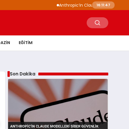
Anthropic’in Claude modelleri siber güvenli
16:11:48
AZIN
EĞITIM
Son Dakika