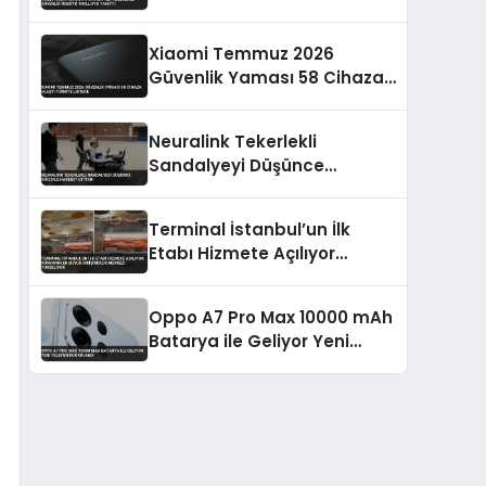
Robotu 1ROLLO’yu Tanıttı
Xiaomi Temmuz 2026
Güvenlik Yaması 58 Cihaza
Ulaştı Türkiye Listede
Neuralink Tekerlekli
Sandalyeyi Düşünce
Gücüyle Hareket Ettirdi
Terminal İstanbul’un İlk
Etabı Hizmete Açılıyor
Dünyanın En Büyük
Girişimcilik Merkezi
Oppo A7 Pro Max 10000 mAh
Yükseliyor
Batarya ile Geliyor Yeni
Telefon Doğrulandı