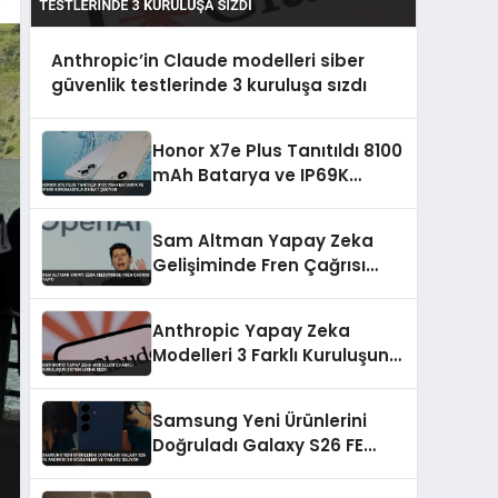
Anthropic’in Claude modelleri siber
güvenlik testlerinde 3 kuruluşa sızdı
Honor X7e Plus Tanıtıldı 8100
mAh Batarya ve IP69K
Korumasıyla Dikkat Çekiyor
Sam Altman Yapay Zeka
Gelişiminde Fren Çağrısı
Yaptı
Anthropic Yapay Zeka
Modelleri 3 Farklı Kuruluşun
Sistemlerine Sızdı
Samsung Yeni Ürünlerini
Doğruladı Galaxy S26 FE
Android XR Gözlükleri ve Tab
S12 Geliyor