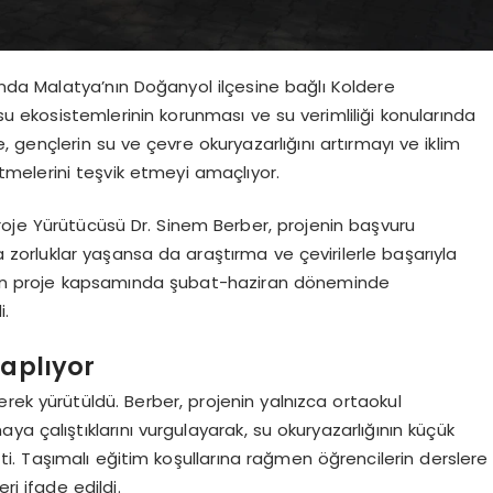
mında Malatya’nın Doğanyol ilçesine bağlı Koldere
su ekosistemlerinin korunması ve su verimliliği konularında
je, gençlerin su ve çevre okuryazarlığını artırmayı ve iklim
tmelerini teşvik etmeyi amaçlıyor.
roje Yürütücüsü Dr. Sinem Berber, projenin başvuru
 zorluklar yaşansa da araştırma ve çevirilerle başarıyla
dilen proje kapsamında şubat-haziran döneminde
i.
saplıyor
rek yürütüldü. Berber, projenin yalnızca ortaokul
a çalıştıklarını vurgulayarak, su okuryazarlığının küçük
tti. Taşımalı eğitim koşullarına rağmen öğrencilerin derslere
ri ifade edildi.