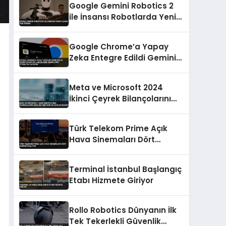
Google Gemini Robotics 2
ile İnsansı Robotlarda Yeni
Dönem
Google Chrome’a Yapay
Zeka Entegre Edildi Gemini
Spark Kullanıcıların
İşlemlerini Otomatik
Meta ve Microsoft 2024
Yapacak
İkinci Çeyrek Bilançolarını
Açıkladı Gelirler ve Kârlar
Büyüdü
Türk Telekom Prime Açık
Hava Sinemaları Dört
Şehirde Başlıyor
Terminal İstanbul Başlangıç
Etabı Hizmete Giriyor
Rollo Robotics Dünyanın İlk
Tek Tekerlekli Güvenlik