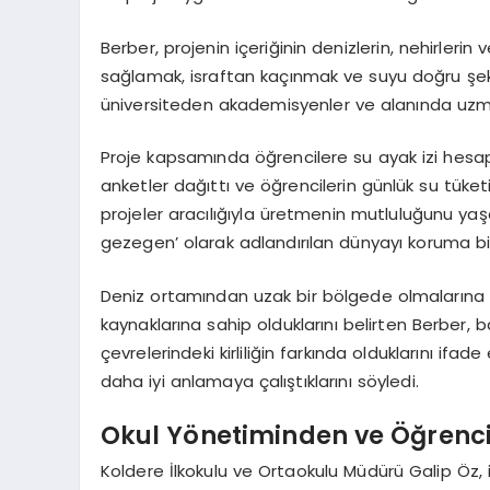
Berber, projenin içeriğinin denizlerin, nehirlerin 
sağlamak, israftan kaçınmak ve suyu doğru şekil
üniversiteden akademisyenler ve alanında uzman 
Proje kapsamında öğrencilere su ayak izi hesapla
anketler dağıttı ve öğrencilerin günlük su tüket
projeler aracılığıyla üretmenin mutluluğunu y
gezegen’ olarak adlandırılan dünyayı koruma bilinc
Deniz ortamından uzak bir bölgede olmalarına r
kaynaklarına sahip olduklarını belirten Berber, b
çevrelerindeki kirliliğin farkında olduklarını ifade
daha iyi anlamaya çalıştıklarını söyledi.
Okul Yönetiminden ve Öğrenc
Koldere İlkokulu ve Ortaokulu Müdürü Galip Öz, im