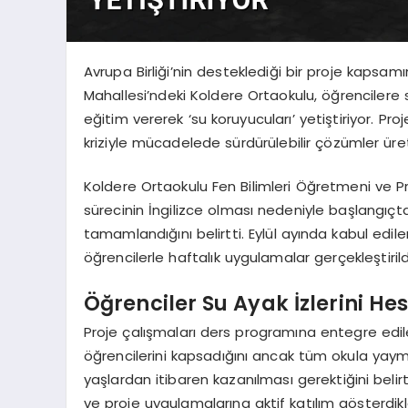
Avrupa Birliği’nin desteklediği bir proje kapsa
Mahallesi’ndeki Koldere Ortaokulu, öğrencilere 
eğitim vererek ‘su koruyucuları’ yetiştiriyor. Pro
kriziyle mücadelede sürdürülebilir çözümler üre
Koldere Ortaokulu Fen Bilimleri Öğretmeni ve P
sürecinin İngilizce olması nedeniyle başlangıçta
tamamlandığını belirtti. Eylül ayında kabul e
öğrencilerle haftalık uygulamalar gerçekleştirild
Öğrenciler Su Ayak İzlerini He
Proje çalışmaları ders programına entegre edile
öğrencilerini kapsadığını ancak tüm okula yaymay
yaşlardan itibaren kazanılması gerektiğini belir
ve proje uygulamalarına aktif katılım gösterdikle