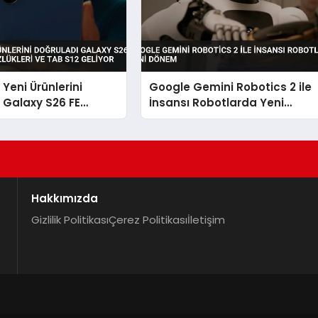
eni Ürünlerini
Google Gemini Robotics 2 ile
 Galaxy S26 FE
İnsansı Robotlarda Yeni
R Gözlükleri ve Tab
Dönem
r
Hakkımızda
Gizlilik Politikası
Çerez Politikası
İletişim