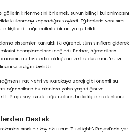
ve göllerin kirlenmesini önlemek, suyun bilinçli kullanılmasını
de kullanmayı kapsadığını söyledi. Eğitimlerin yanı sıra
kişiler de öğrencilerle bir araya getirildi.
ma sistemleri tanıtıldı. İki öğrenci, tüm sınıflara giderek
imlerini hesaplamalarını sağladı. Berber, öğrencilerin
aşamasının motive edici olduğunu ve bu durumun ‘mavi
ini artırdığını belirtti.
ağmen Fırat Nehri ve Karakaya Barajı gibi önemli su
azı öğrencilerin bu alanlara yakın yaşadığını ve
 etti. Proje sayesinde öğrencilerin bu kirliliğin nedenlerini
ilerden Destek
kanları sınırlı bir köy okulunun ‘BlueLightS Projesi’nde yer