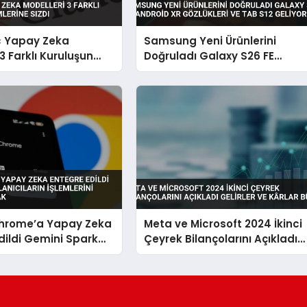
c Yapay Zeka
Samsung Yeni Ürünlerini
3 Farklı Kuruluşun
Doğruladı Galaxy S26 FE
ine Sızdı
Android XR Gözlükleri ve Tab
S12 Geliyor
hrome’a Yapay Zeka
Meta ve Microsoft 2024 İkinci
dildi Gemini Spark
Çeyrek Bilançolarını Açıkladı
arın İşlemlerini
Gelirler ve Kârlar Büyüdü
k Yapacak