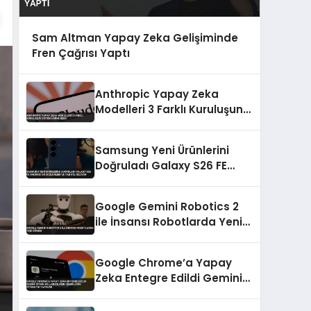
Sam Altman Yapay Zeka Gelişiminde
Fren Çağrısı Yaptı
Anthropic Yapay Zeka
Modelleri 3 Farklı Kuruluşun
Sistemlerine Sızdı
Samsung Yeni Ürünlerini
Doğruladı Galaxy S26 FE
Android XR Gözlükleri ve Tab
S12 Geliyor
Google Gemini Robotics 2
ile İnsansı Robotlarda Yeni
Dönem
Google Chrome’a Yapay
Zeka Entegre Edildi Gemini
Spark Kullanıcıların
İşlemlerini Otomatik