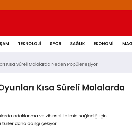
AŞAM
TEKNOLOJI
SPOR
SAĞLIK
EKONOMI
MAG
rı Kısa Süreli Molalarda Neden Popülerleşiyor
yunları Kısa Süreli Molalarda
alarda odaklanma ve zihinsel tatmin sağladığı için
türler daha da ilgi çekiyor.