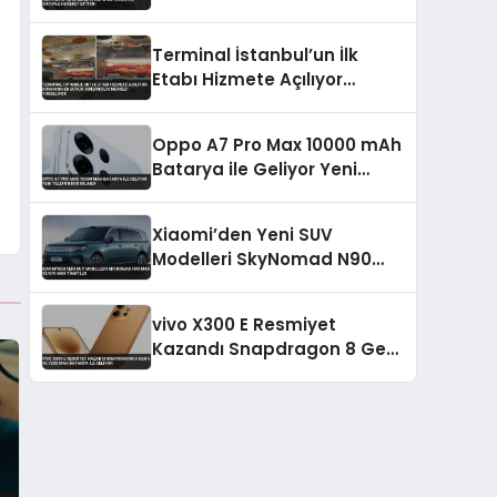
Gücüyle Hareket Ettirdi
Terminal İstanbul’un İlk
Etabı Hizmete Açılıyor
Dünyanın En Büyük
Girişimcilik Merkezi
Oppo A7 Pro Max 10000 mAh
Yükseliyor
Batarya ile Geliyor Yeni
Telefon Doğrulandı
Xiaomi’den Yeni SUV
Modelleri SkyNomad N90
Max ve N70 Max Tanıtıldı
vivo X300 E Resmiyet
Kazandı Snapdragon 8 Gen
5 ve 7200 mAh Batarya İle
Geliyor