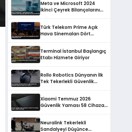
Meta ve Microsoft 2024
Yapacak
İkinci Çeyrek Bilançolarını
Açıkladı Gelirler ve Kârlar
Büyüdü
Türk Telekom Prime Açık
Hava Sinemaları Dört
Şehirde Başlıyor
Terminal İstanbul Başlangıç
Etabı Hizmete Giriyor
Rollo Robotics Dünyanın İlk
Tek Tekerlekli Güvenlik
Robotu 1ROLLO’yu Tanıttı
Xiaomi Temmuz 2026
Güvenlik Yaması 58 Cihaza
Ulaştı Türkiye Listede
Neuralink Tekerlekli
Sandalyeyi Düşünce