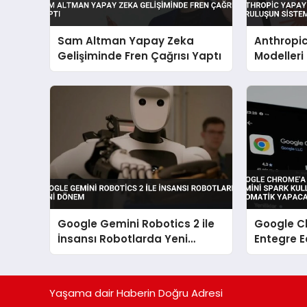
Sam Altman Yapay Zeka
Anthropi
Gelişiminde Fren Çağrısı Yaptı
Modelleri 
Sistemler
Google Gemini Robotics 2 ile
Google C
İnsansı Robotlarda Yeni
Entegre E
Dönem
Kullanıcıl
Otomati
Yaşama dair Haberin Doğru Adresi