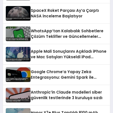
SpaceX Roket Parçası Ay’a Çarptı
NASA İnceleme Başlatıyor
WhatsApp’tan Kalabalık Sohbetlere
Çözüm Teklifler ve Güncellemeler
Klasörü Geliyor
Apple Mali Sonuçlarını Açıkladı iPhone
ve Mac Satışları Yükseldi iPad
Düşüşte
Google Chrome’a Yapay Zeka
Entegrasyonu: Gemini Spark ile
Otomatik Web İşlemleri Başlıyor
Anthropic’in Claude modelleri siber
güvenlik testlerinde 3 kuruluşa sızdı
Honor X7e Plus Tanıtıldı 8100 mAh