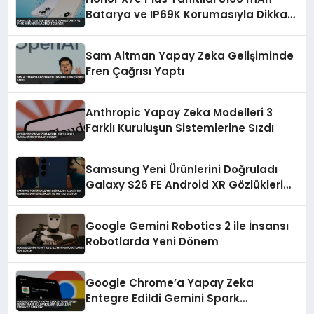
Batarya ve IP69K Korumasıyla Dikkat
Çekiyor
Sam Altman Yapay Zeka Gelişiminde
Fren Çağrısı Yaptı
Anthropic Yapay Zeka Modelleri 3
Farklı Kuruluşun Sistemlerine Sızdı
Samsung Yeni Ürünlerini Doğruladı
Galaxy S26 FE Android XR Gözlükleri
ve Tab S12 Geliyor
Google Gemini Robotics 2 ile İnsansı
Robotlarda Yeni Dönem
Google Chrome’a Yapay Zeka
Entegre Edildi Gemini Spark
Kullanıcıların İşlemlerini Otomatik