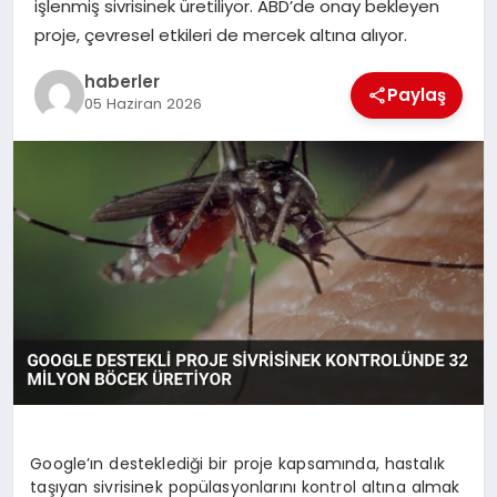
işlenmiş sivrisinek üretiliyor. ABD’de onay bekleyen
MAGAZIN
proje, çevresel etkileri de mercek altına alıyor.
EĞITIM
haberler
Paylaş
05 Haziran 2026
Google’ın desteklediği bir proje kapsamında, hastalık
taşıyan sivrisinek popülasyonlarını kontrol altına almak