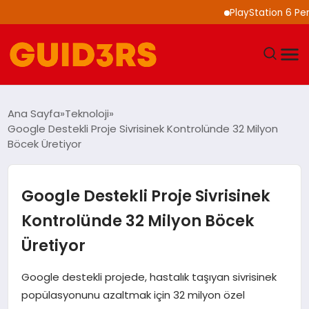
PlayStation 6 Performans
GÜNDEM
Ana Sayfa
Teknoloji
Google Destekli Proje Sivrisinek Kontrolünde 32 Milyon
YAŞAM
Böcek Üretiyor
TEKNOLOJI
Google Destekli Proje Sivrisinek
SPOR
Kontrolünde 32 Milyon Böcek
Üretiyor
SAĞLIK
Google destekli projede, hastalık taşıyan sivrisinek
EKONOMI
popülasyonunu azaltmak için 32 milyon özel