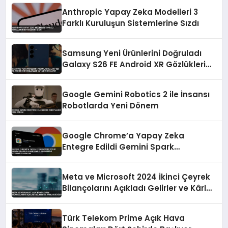
Anthropic Yapay Zeka Modelleri 3
Farklı Kuruluşun Sistemlerine Sızdı
Samsung Yeni Ürünlerini Doğruladı
Galaxy S26 FE Android XR Gözlükleri
ve Tab S12 Geliyor
Google Gemini Robotics 2 ile İnsansı
Robotlarda Yeni Dönem
Google Chrome’a Yapay Zeka
Entegre Edildi Gemini Spark
Kullanıcıların İşlemlerini Otomatik
Yapacak
Meta ve Microsoft 2024 İkinci Çeyrek
Bilançolarını Açıkladı Gelirler ve Kârlar
Büyüdü
Türk Telekom Prime Açık Hava