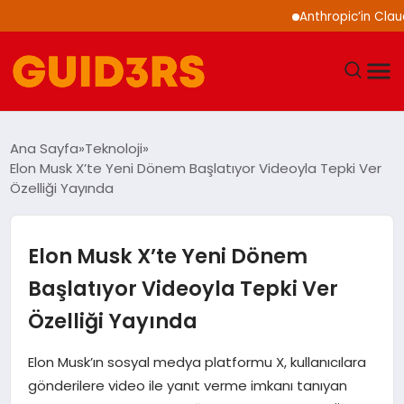
Anthropic’in Claude m
GÜNDEM
Ana Sayfa
Teknoloji
Elon Musk X’te Yeni Dönem Başlatıyor Videoyla Tepki Ver
YAŞAM
Özelliği Yayında
TEKNOLOJI
Elon Musk X’te Yeni Dönem
SPOR
Başlatıyor Videoyla Tepki Ver
Özelliği Yayında
SAĞLIK
Elon Musk’ın sosyal medya platformu X, kullanıcılara
EKONOMI
gönderilere video ile yanıt verme imkanı tanıyan