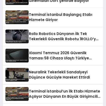
Sinemaları Dört Şehirde Başlıyor
Terminal İstanbul Başlangıç Etabı
Hizmete Giriyor
Rollo Robotics Dünyanın İlk Tek
Tekerlekli Güvenlik Robotu 1ROLLO’yu
Tanıttı
Xiaomi Temmuz 2026 Güvenlik
Yaması 58 Cihaza Ulaştı Türkiye
Listede
Neuralink Tekerlekli Sandalyeyi
Düşünce Gücüyle Hareket Ettirdi
Terminal İstanbul’un İlk Etabı Hizmete
Açılıyor Dünyanın En Büyük Girişimcilik
Merkezi Yükseliyor