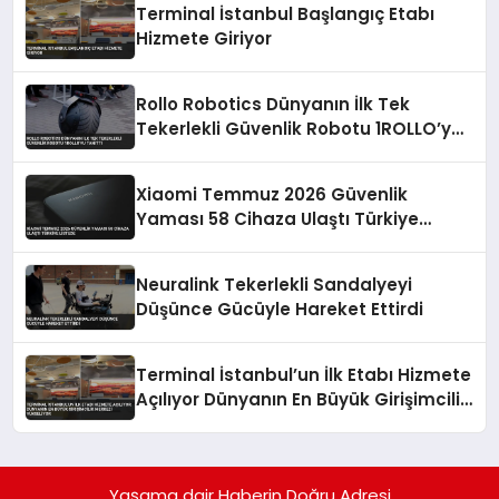
Terminal İstanbul Başlangıç Etabı
Hizmete Giriyor
Rollo Robotics Dünyanın İlk Tek
Tekerlekli Güvenlik Robotu 1ROLLO’yu
Tanıttı
Xiaomi Temmuz 2026 Güvenlik
Yaması 58 Cihaza Ulaştı Türkiye
Listede
Neuralink Tekerlekli Sandalyeyi
Düşünce Gücüyle Hareket Ettirdi
Terminal İstanbul’un İlk Etabı Hizmete
Açılıyor Dünyanın En Büyük Girişimcilik
Merkezi Yükseliyor
Yaşama dair Haberin Doğru Adresi