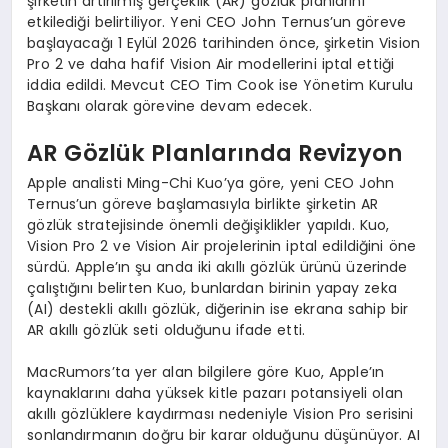
şirketin artırılmış gerçeklik (AR) gözlük planlarını
etkilediği belirtiliyor. Yeni CEO John Ternus’un göreve
başlayacağı 1 Eylül 2026 tarihinden önce, şirketin Vision
Pro 2 ve daha hafif Vision Air modellerini iptal ettiği
iddia edildi. Mevcut CEO Tim Cook ise Yönetim Kurulu
Başkanı olarak görevine devam edecek.
AR Gözlük Planlarında Revizyon
Apple analisti Ming-Chi Kuo’ya göre, yeni CEO John
Ternus’un göreve başlamasıyla birlikte şirketin AR
gözlük stratejisinde önemli değişiklikler yapıldı. Kuo,
Vision Pro 2 ve Vision Air projelerinin iptal edildiğini öne
sürdü. Apple’ın şu anda iki akıllı gözlük ürünü üzerinde
çalıştığını belirten Kuo, bunlardan birinin yapay zeka
(AI) destekli akıllı gözlük, diğerinin ise ekrana sahip bir
AR akıllı gözlük seti olduğunu ifade etti.
MacRumors’ta yer alan bilgilere göre Kuo, Apple’ın
kaynaklarını daha yüksek kitle pazarı potansiyeli olan
akıllı gözlüklere kaydırması nedeniyle Vision Pro serisini
sonlandırmanın doğru bir karar olduğunu düşünüyor. AI