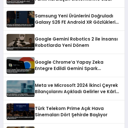
Samsung Yeni Ürünlerini Doğruladı
Galaxy S26 FE Android XR Gözlükleri
ve Tab S12 Geliyor
Google Gemini Robotics 2 ile İnsansı
Robotlarda Yeni Dönem
Google Chrome’a Yapay Zeka
Entegre Edildi Gemini Spark
Kullanıcıların İşlemlerini Otomatik
Yapacak
Meta ve Microsoft 2024 İkinci Çeyrek
Bilançolarını Açıkladı Gelirler ve Kârlar
Büyüdü
Türk Telekom Prime Açık Hava
Sinemaları Dört Şehirde Başlıyor