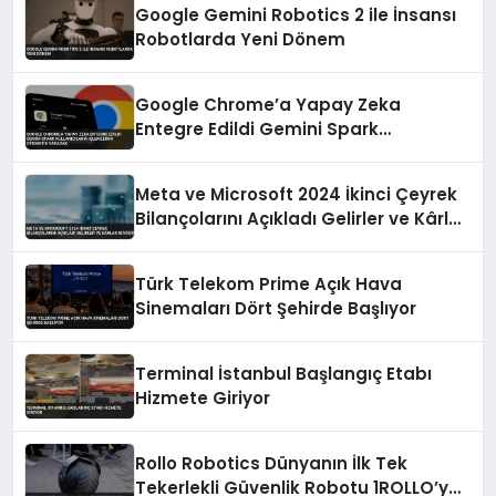
Google Gemini Robotics 2 ile İnsansı
Robotlarda Yeni Dönem
Google Chrome’a Yapay Zeka
Entegre Edildi Gemini Spark
Kullanıcıların İşlemlerini Otomatik
Yapacak
Meta ve Microsoft 2024 İkinci Çeyrek
Bilançolarını Açıkladı Gelirler ve Kârlar
Büyüdü
Türk Telekom Prime Açık Hava
Sinemaları Dört Şehirde Başlıyor
Terminal İstanbul Başlangıç Etabı
Hizmete Giriyor
Rollo Robotics Dünyanın İlk Tek
Tekerlekli Güvenlik Robotu 1ROLLO’yu