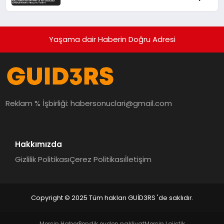
Tanıttı
Yaşama dair Haberin Doğru Adresi
Reklam % İşbirliği:
habersonuclari@gmail.com
Hakkımızda
Gizlilik Politikası
Çerez Politikası
İletişim
Copyright © 2025 Tüm hakları GUİD3RS 'de saklıdır.
Mersin Haber
Pendik evden nakliyat
Mersin Lojistik