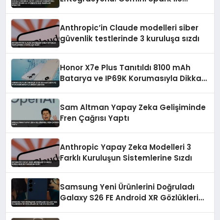
Otomatik Web İşlemleri Başlıyor
Anthropic’in Claude modelleri siber
güvenlik testlerinde 3 kuruluşa sızdı
Honor X7e Plus Tanıtıldı 8100 mAh
Batarya ve IP69K Korumasıyla Dikkat
Çekiyor
Sam Altman Yapay Zeka Gelişiminde
Fren Çağrısı Yaptı
Anthropic Yapay Zeka Modelleri 3
Farklı Kuruluşun Sistemlerine Sızdı
Samsung Yeni Ürünlerini Doğruladı
Galaxy S26 FE Android XR Gözlükleri
ve Tab S12 Geliyor