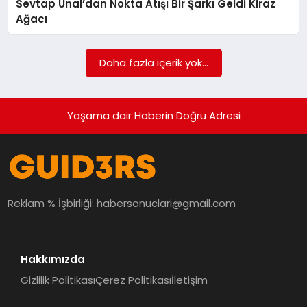
Sevtap Ünal’dan Nokta Atışı Bir Şarkı Geldi Kiraz
MAGAZIN
Ağacı
EĞITIM
Daha fazla içerik yok...
Yaşama dair Haberin Doğru Adresi
Reklam % İşbirliği:
habersonuclari@gmail.com
Hakkımızda
Gizlilik Politikası
Çerez Politikası
İletişim