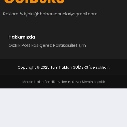
MAGAZIN
Reklam % İşbirliği:
habersonuclari@gmail.com
EĞITIM
Hakkımızda
Gizlilik Politikası
Çerez Politikası
İletişim
Copyright © 2025 Tüm hakları GUİD3RS 'de saklıdır.
Mersin Haber
Pendik evden nakliyat
Mersin Lojistik