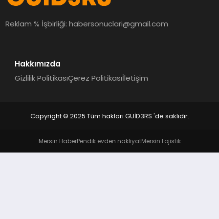
MAGAZIN
Reklam % İşbirliği:
habersonuclari@gmail.com
EĞITIM
Hakkımızda
Gizlilik Politikası
Çerez Politikası
İletişim
Copyright © 2025 Tüm hakları GUİD3RS 'de saklıdır.
Mersin Haber
Pendik evden nakliyat
Mersin Lojistik