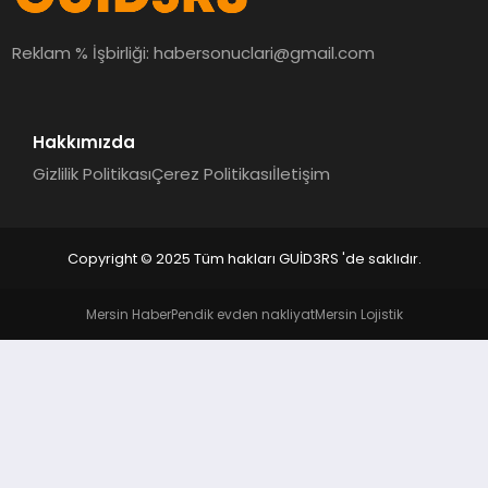
MAGAZIN
Reklam % İşbirliği:
habersonuclari@gmail.com
EĞITIM
Hakkımızda
Gizlilik Politikası
Çerez Politikası
İletişim
Copyright © 2025 Tüm hakları GUİD3RS 'de saklıdır.
Mersin Haber
Pendik evden nakliyat
Mersin Lojistik