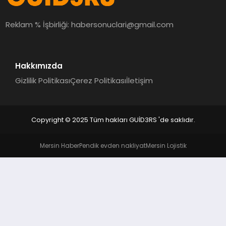
MAGAZIN
Reklam % İşbirliği:
habersonuclari@gmail.com
EĞITIM
Hakkımızda
Gizlilik Politikası
Çerez Politikası
İletişim
Copyright © 2025 Tüm hakları GUİD3RS 'de saklıdır.
Mersin Haber
Pendik evden nakliyat
Mersin Lojistik