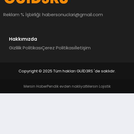
MAGAZIN
Reklam % İşbirliği:
habersonuclari@gmail.com
EĞITIM
Hakkımızda
Gizlilik Politikası
Çerez Politikası
İletişim
Copyright © 2025 Tüm hakları GUİD3RS 'de saklıdır.
Mersin Haber
Pendik evden nakliyat
Mersin Lojistik