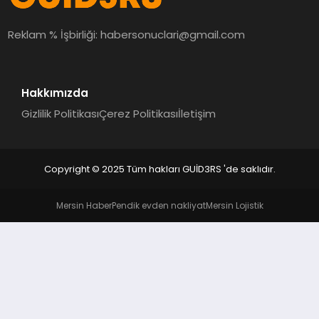
MAGAZIN
Reklam % İşbirliği:
habersonuclari@gmail.com
EĞITIM
Hakkımızda
Gizlilik Politikası
Çerez Politikası
İletişim
Copyright © 2025 Tüm hakları GUİD3RS 'de saklıdır.
Mersin Haber
Pendik evden nakliyat
Mersin Lojistik