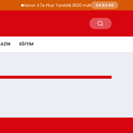
Honor X7e Plus Tanıtıldı 8100 mAh Batarya ve IP69K Ko
04:52:46
AZIN
EĞITIM