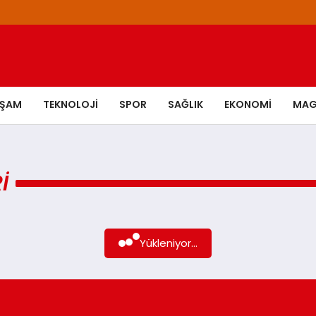
AŞAM
TEKNOLOJI
SPOR
SAĞLIK
EKONOMI
MAG
I
Yükleniyor...