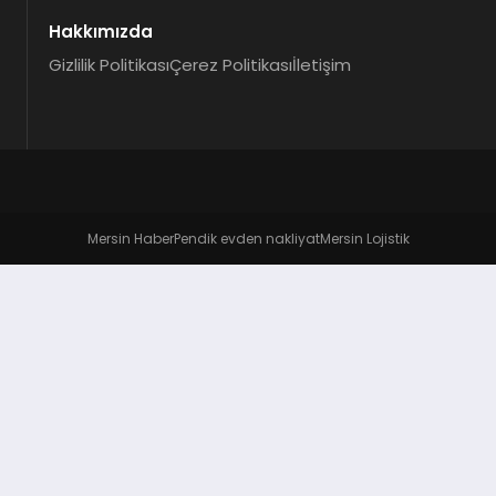
Hakkımızda
Gizlilik Politikası
Çerez Politikası
İletişim
Mersin Haber
Pendik evden nakliyat
Mersin Lojistik