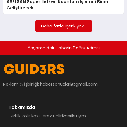
ASELSAN Süper İletken Kuantum İşlemci Birimi
MAGAZIN
Geliştirecek
EĞITIM
Daha fazla içerik yok...
Yaşama dair Haberin Doğru Adresi
Reklam % İşbirliği:
habersonuclari@gmail.com
Hakkımızda
Gizlilik Politikası
Çerez Politikası
İletişim