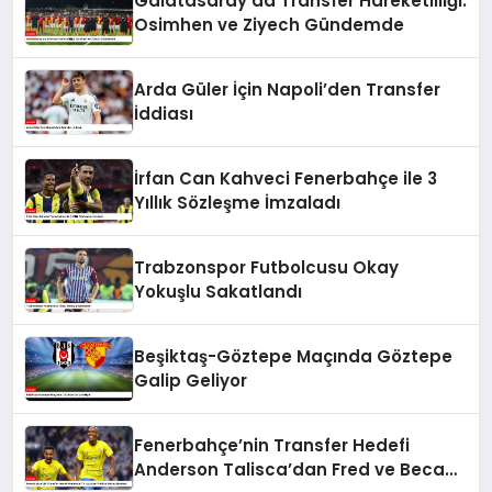
Galatasaray’da Transfer Hareketliliği:
Osimhen ve Ziyech Gündemde
Arda Güler İçin Napoli’den Transfer
İddiası
İrfan Can Kahveci Fenerbahçe ile 3
Yıllık Sözleşme İmzaladı
Trabzonspor Futbolcusu Okay
Yokuşlu Sakatlandı
Beşiktaş-Göztepe Maçında Göztepe
Galip Geliyor
Fenerbahçe’nin Transfer Hedefi
Anderson Talisca’dan Fred ve Becao