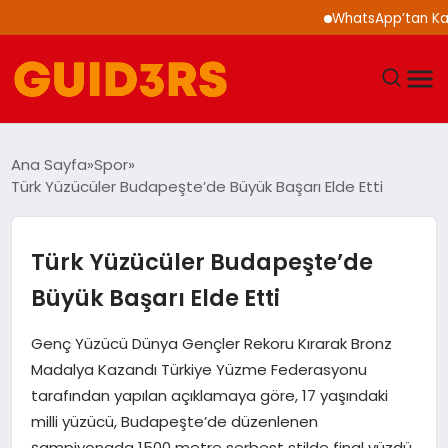
WhatsApp’tan Kalabal
GÜNDEM
Ana Sayfa
Spor
Türk Yüzücüler Budapeşte’de Büyük Başarı Elde Etti
YAŞAM
TEKNOLOJI
Türk Yüzücüler Budapeşte’de
Büyük Başarı Elde Etti
SPOR
Genç Yüzücü Dünya Gençler Rekoru Kırarak Bronz
SAĞLIK
Madalya Kazandı Türkiye Yüzme Federasyonu
tarafından yapılan açıklamaya göre, 17 yaşındaki
EKONOMI
milli yüzücü, Budapeşte’de düzenlenen
şampiyonada 1500 metre serbest stilde final yüzdü.