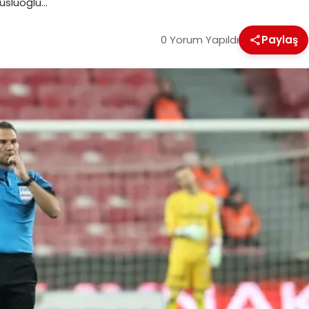
usluoğlu…
0 Yorum Yapıldı
Paylaş