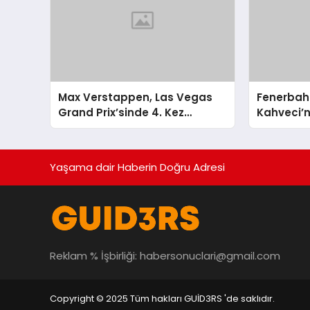
Max Verstappen, Las Vegas
Fenerbah
Grand Prix’sinde 4. Kez
Kahveci’
Şampiyon Oldu
Altında
Yaşama dair Haberin Doğru Adresi
Reklam % İşbirliği:
habersonuclari@gmail.com
Copyright © 2025 Tüm hakları GUİD3RS 'de saklıdır.