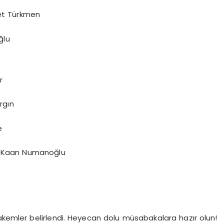
t Türkmen
ğlu
r
rgın
e
 Kaan Numanoğlu
emler belirlendi. Heyecan dolu müsabakalara hazır olun!