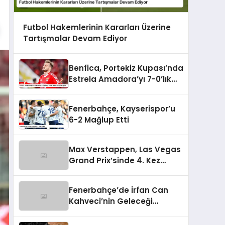
Futbol Hakemlerinin Kararları Üzerine
Tartışmalar Devam Ediyor
Benfica, Portekiz Kupası’nda
Estrela Amadora’yı 7-0’lık
Skorla Bozguna Uğrattı
Fenerbahçe, Kayserispor’u
6-2 Mağlup Etti
Max Verstappen, Las Vegas
Grand Prix’sinde 4. Kez
Şampiyon Oldu
Fenerbahçe’de İrfan Can
Kahveci’nin Geleceği
Güvence Altında