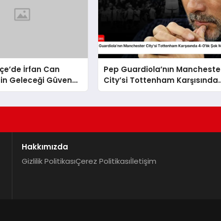
çe’de İrfan Can
Pep Guardiola’nın Mancheste
nin Geleceği Güvence
City’si Tottenham Karşısında
4-0’lık Şok Mağlubiyeti Aldı
Hakkımızda
Gizlilik Politikası
Çerez Politikası
İletişim