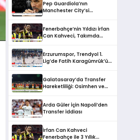
Pep Guardiola’nın
Manchester City’si
Tottenham Karşısında 4-
0’lık Şok Mağlubiyeti Aldı
Fenerbahçe’nin Yıldızı İrfan
Can Kahveci, Takımda
Kalıyor
Erzurumspor, Trendyol 1.
Lig’de Fatih Karagümrük’ü
Ağırladı
Galatasaray’da Transfer
Hareketliliği: Osimhen ve
Ziyech Gündemde
Arda Güler İçin Napoli’den
Transfer İddiası
İrfan Can Kahveci
Fenerbahçe ile 3 Yıllık