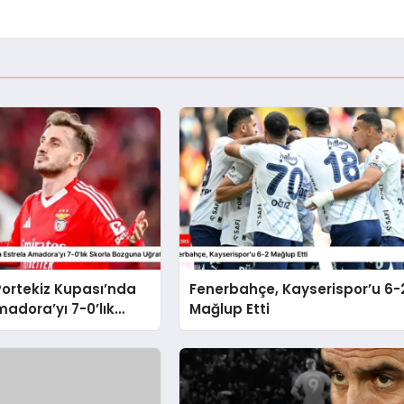
Portekiz Kupası’nda
Fenerbahçe, Kayserispor’u 6-
madora’yı 7-0’lık
Mağlup Etti
zguna Uğrattı