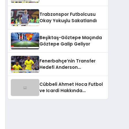
Sözleşme İmzaladı
Trabzonspor Futbolcusu
Okay Yokuşlu Sakatlandı
Beşiktaş-Göztepe Maçında
Göztepe Galip Geliyor
Fenerbahçe’nin Transfer
Hedefi Anderson
Talisca’dan Fred ve Becao
Hamlesi
Cübbeli Ahmet Hoca Futbol
ve Icardi Hakkında
Açıklamalarda Bulundu