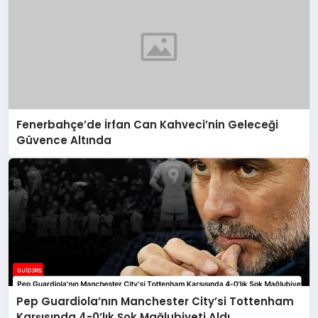
Fenerbahçe’de İrfan Can Kahveci’nin Geleceği
Güvence Altında
Pep Guardiola’nın Manchester City’si Tottenham
Karşısında 4-0’lık Şok Mağlubiyeti Aldı