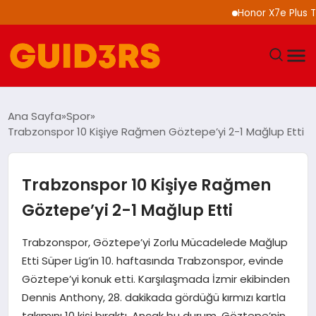
Honor X7e Plus Tanıt
GÜNDEM
Ana Sayfa
Spor
Trabzonspor 10 Kişiye Rağmen Göztepe’yi 2-1 Mağlup Etti
YAŞAM
TEKNOLOJI
Trabzonspor 10 Kişiye Rağmen
Göztepe’yi 2-1 Mağlup Etti
SPOR
Trabzonspor, Göztepe’yi Zorlu Mücadelede Mağlup
SAĞLIK
Etti Süper Lig’in 10. haftasında Trabzonspor, evinde
Göztepe’yi konuk etti. Karşılaşmada İzmir ekibinden
EKONOMI
Dennis Anthony, 28. dakikada gördüğü kırmızı kartla
takımını 10 kişi bıraktı. Ancak bu durum, Göztepe’nin