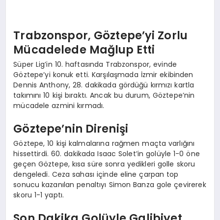
Trabzonspor, Göztepe’yi Zorlu
Mücadelede Mağlup Etti
Süper Lig’in 10. haftasında Trabzonspor, evinde
Göztepe’yi konuk etti. Karşılaşmada İzmir ekibinden
Dennis Anthony, 28. dakikada gördüğü kırmızı kartla
takımını 10 kişi bıraktı. Ancak bu durum, Göztepe’nin
mücadele azmini kırmadı.
Göztepe’nin Direnişi
Göztepe, 10 kişi kalmalarına rağmen maçta varlığını
hissettirdi. 60. dakikada Isaac Solet’in golüyle 1-0 öne
geçen Göztepe, kısa süre sonra yedikleri golle skoru
dengeledi. Ceza sahası içinde eline çarpan top
sonucu kazanılan penaltıyı Simon Banza gole çevirerek
skoru 1-1 yaptı.
Son Dakika Golüyle Galibiyet