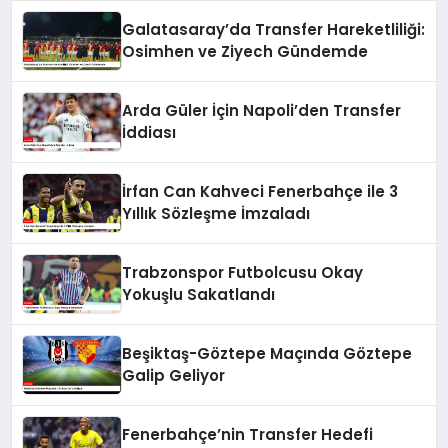
Galatasaray’da Transfer Hareketliliği:
Osimhen ve Ziyech Gündemde
Arda Güler İçin Napoli’den Transfer
İddiası
İrfan Can Kahveci Fenerbahçe ile 3
Yıllık Sözleşme İmzaladı
Trabzonspor Futbolcusu Okay
Yokuşlu Sakatlandı
Beşiktaş-Göztepe Maçında Göztepe
Galip Geliyor
Fenerbahçe’nin Transfer Hedefi