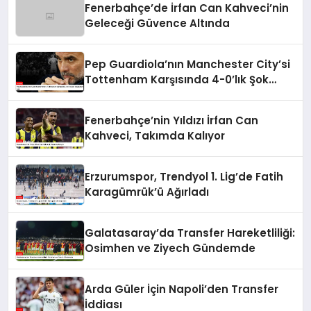
Fenerbahçe’de İrfan Can Kahveci’nin
Geleceği Güvence Altında
Pep Guardiola’nın Manchester City’si
Tottenham Karşısında 4-0’lık Şok
Mağlubiyeti Aldı
Fenerbahçe’nin Yıldızı İrfan Can
Kahveci, Takımda Kalıyor
Erzurumspor, Trendyol 1. Lig’de Fatih
Karagümrük’ü Ağırladı
Galatasaray’da Transfer Hareketliliği:
Osimhen ve Ziyech Gündemde
Arda Güler İçin Napoli’den Transfer
İddiası