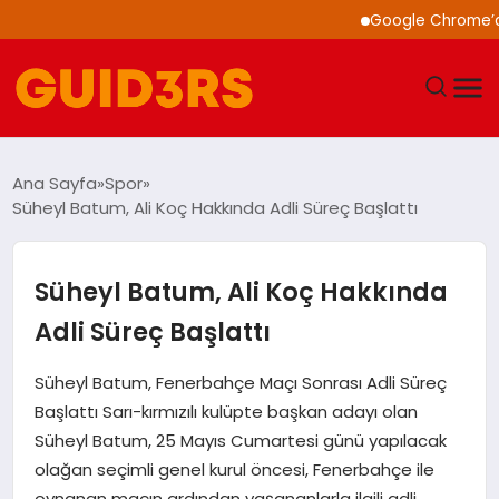
Google Chrome’a Yapa
GÜNDEM
Ana Sayfa
Spor
Süheyl Batum, Ali Koç Hakkında Adli Süreç Başlattı
YAŞAM
TEKNOLOJI
Süheyl Batum, Ali Koç Hakkında
Adli Süreç Başlattı
SPOR
Süheyl Batum, Fenerbahçe Maçı Sonrası Adli Süreç
SAĞLIK
Başlattı Sarı-kırmızılı kulüpte başkan adayı olan
Süheyl Batum, 25 Mayıs Cumartesi günü yapılacak
EKONOMI
olağan seçimli genel kurul öncesi, Fenerbahçe ile
oynanan maçın ardından yaşananlarla ilgili adli