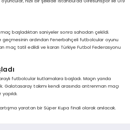
 oyuncular, hızlı bir şekilde İstanbul’da Giresunspor ile U19
 maç başladıktan saniyeler sonra sahadan çekildi.
öne geçmesinin ardından Fenerbahçeli futbolcular oyunu
n maç tatil edildi ve kararı Türkiye Futbol Federasyonu
ladı
aylı futbolcular kutlamalara başladı. Maçın yarıda
recek. Galatasaray takımı kendi arasında antrenman maçı
yapıldı.
artışma yaratan bir Süper Kupa finali olarak anılacak.