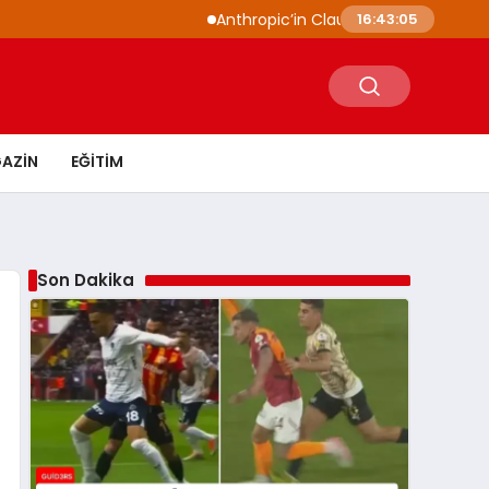
Anthropic’in Claude modelleri siber güvenli
16:43:06
AZIN
EĞITIM
Son Dakika