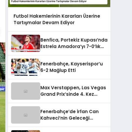
Futbol Hakemlerinin Kararları Üzerine
Tartışmalar Devam Ediyor
Benfica, Portekiz Kupası’nda
Estrela Amadora’yı 7-0’lık
Skorla Bozguna Uğrattı
Fenerbahçe, Kayserispor’u
6-2 Mağlup Etti
Max Verstappen, Las Vegas
Grand Prix’sinde 4. Kez
Şampiyon Oldu
Fenerbahçe’de İrfan Can
Kahveci’nin Geleceği
Güvence Altında