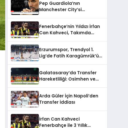
Pep Guardiola’nın
Manchester City’si
Tottenham Karşısında 4-
0’lık Şok Mağlubiyeti Aldı
Fenerbahçe’nin Yıldızı İrfan
Can Kahveci, Takımda
Kalıyor
Erzurumspor, Trendyol 1.
Lig’de Fatih Karagümrük’ü
Ağırladı
Galatasaray’da Transfer
Hareketliliği: Osimhen ve
Ziyech Gündemde
Arda Güler İçin Napoli’den
Transfer İddiası
İrfan Can Kahveci
Fenerbahçe ile 3 Yıllık