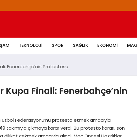
AŞAM
TEKNOLOJI
SPOR
SAĞLIK
EKONOMI
MAG
nali: Fenerbahçe’nin Protestosu
r Kupa Finali: Fenerbahçe’nin
 Futbol Federasyonu’nu protesto etmek amacıyla
9 takımıyla çıkmaya karar verdi. Bu protesto kararı, son
ra dikkat çekmek amacıyla alındı. Maç Öncesi Hazırlıklar