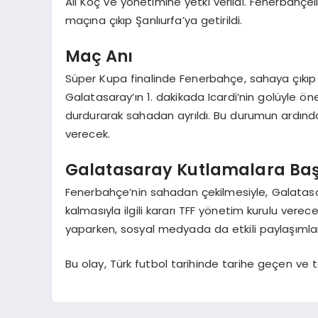
Ali Koç ve yönetimine yetki verildi. Fenerbahçeli
maçına çıkıp Şanlıurfa’ya getirildi.
Maç Anı
Süper Kupa finalinde Fenerbahçe, sahaya çıkıp
Galatasaray’ın 1. dakikada Icardi’nin golüyle 
durdurarak sahadan ayrıldı. Bu durumun ardında
verecek.
Galatasaray Kutlamalara Baş
Fenerbahçe’nin sahadan çekilmesiyle, Galatasar
kalmasıyla ilgili kararı TFF yönetim kurulu ve
yaparken, sosyal medyada da etkili paylaşımlar 
Bu olay, Türk futbol tarihinde tarihe geçen ve t