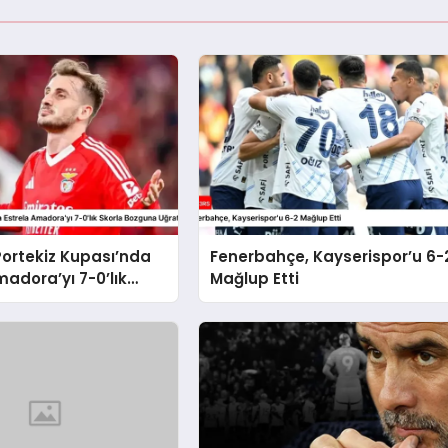
Portekiz Kupası’nda
Fenerbahçe, Kayserispor’u 6-
madora’yı 7-0’lık
Mağlup Etti
zguna Uğrattı