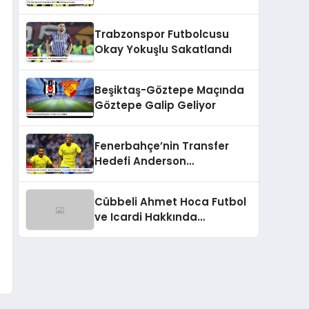
Sözleşme İmzaladı
Trabzonspor Futbolcusu
Okay Yokuşlu Sakatlandı
Beşiktaş-Göztepe Maçında
Göztepe Galip Geliyor
Fenerbahçe’nin Transfer
Hedefi Anderson
Talisca’dan Fred ve Becao
Hamlesi
Cübbeli Ahmet Hoca Futbol
ve Icardi Hakkında
Açıklamalarda Bulundu