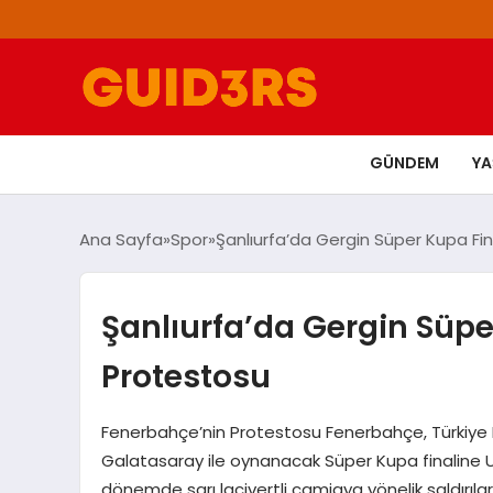
GÜNDEM
Y
Ana Sayfa
Spor
Şanlıurfa’da Gergin Süper Kupa Fi
Şanlıurfa’da Gergin Süpe
Protestosu
Fenerbahçe’nin Protestosu Fenerbahçe, Türkiye
Galatasaray ile oynanacak Süper Kupa finaline U1
dönemde sarı lacivertli camiaya yönelik saldırıla