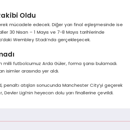
Rakibi Oldu
şerek mücadele edecek. Diğer yarı final eşleşmesinde ise
aller 30 Nisan – 1 Mayıs ve 7-8 Mayıs tarihlerinde
ra’daki Wembley Stadı’nda gerçekleşecek.
madı
n milli futbolcumuz Arda Güler, forma şansı bulamadı.
an isimler arasında yer aldı.
 penaltı atışları sonucunda Manchester City’yi geçerek
, Devler Ligi’nin heyecan dolu yarı finallerine çevrildi.