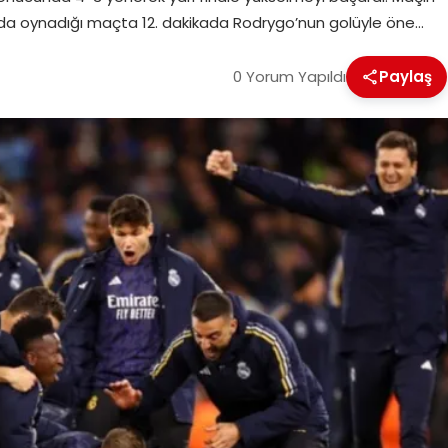
nda oynadığı maçta 12. dakikada Rodrygo’nun golüyle öne…
0 Yorum Yapıldı
Paylaş