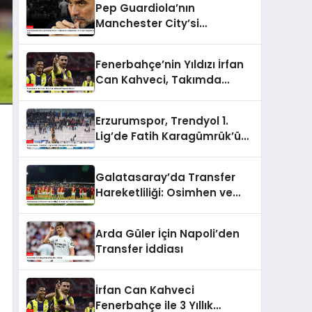
Pep Guardiola’nın
Manchester City’si
Tottenham Karşısında 4-
0’lık Şok Mağlubiyeti Aldı
Fenerbahçe’nin Yıldızı İrfan
Can Kahveci, Takımda
Kalıyor
Erzurumspor, Trendyol 1.
Lig’de Fatih Karagümrük’ü
Ağırladı
Galatasaray’da Transfer
Hareketliliği: Osimhen ve
Ziyech Gündemde
Arda Güler İçin Napoli’den
Transfer İddiası
İrfan Can Kahveci
Fenerbahçe ile 3 Yıllık