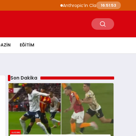
Anthropic’in Claude modelleri siber güvenl
16:51:54
AZIN
EĞITIM
Son Dakika