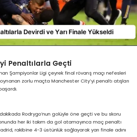
i Penaltılarla Geçti
an Şampiyonlar Ligi çeyrek final rövanş maçı nefesleri
oynanan zorlu maçta Manchester City’yi penaltı atışları
başardı.
dakikada Rodrygo’nun golüyle öne geçti ve bu skoru
sonunda her iki takım da gol atamayınca maç penaltı
Madrid, rakibine 4-3 üstünlük sağlayarak yarı finale adını