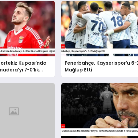
Portekiz Kupası’nda
Fenerbahçe, Kayserispor’u 6-
madora’yı 7-0’lık
Mağlup Etti
zguna Uğrattı