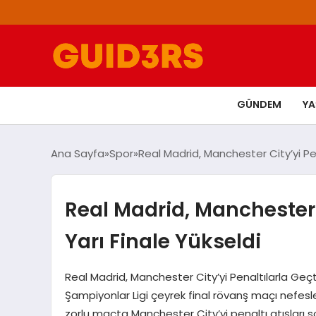
GÜNDEM
Y
Ana Sayfa
Spor
Real Madrid, Manchester City’yi Pena
Real Madrid, Manchester C
Yarı Finale Yükseldi
Real Madrid, Manchester City’yi Penaltılarla Ge
Şampiyonlar Ligi çeyrek final rövanş maçı nefes
zorlu maçta Manchester City’yi penaltı atışları 