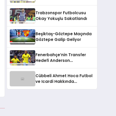
Sözleşme İmzaladı
Trabzonspor Futbolcusu
Okay Yokuşlu Sakatlandı
Beşiktaş-Göztepe Maçında
Göztepe Galip Geliyor
Fenerbahçe’nin Transfer
Hedefi Anderson
Talisca’dan Fred ve Becao
Hamlesi
Cübbeli Ahmet Hoca Futbol
ve Icardi Hakkında
Açıklamalarda Bulundu