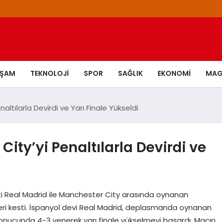
AŞAM
TEKNOLOJI
SPOR
SAĞLIK
EKONOMI
MAG
ltılarla Devirdi ve Yarı Finale Yükseldi
ity’yi Penaltılarla Devirdi ve
çti Real Madrid ile Manchester City arasında oynanan
leri kesti. İspanyol devi Real Madrid, deplasmanda oynanan
sonucunda 4-3 yenerek yarı finale yükselmeyi başardı. Maçın