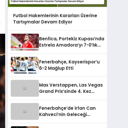
Futbol Hakemlerinin Kararları Üzerine
Tartışmalar Devam Ediyor
Benfica, Portekiz Kupası’nda
Estrela Amadora’yı 7-0’lık
Skorla Bozguna Uğrattı
Fenerbahçe, Kayserispor’u
6-2 Mağlup Etti
Max Verstappen, Las Vegas
Grand Prix’sinde 4. Kez
Şampiyon Oldu
Fenerbahçe’de İrfan Can
Kahveci’nin Geleceği
Güvence Altında