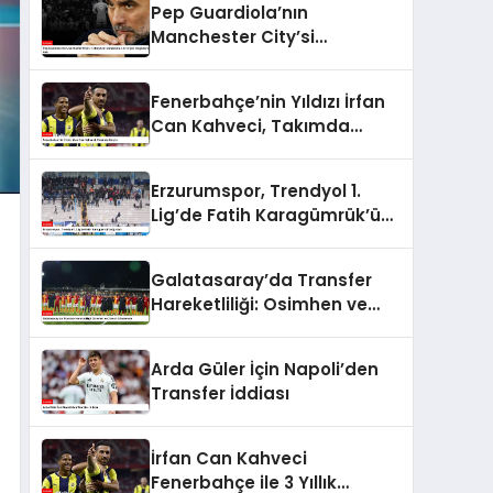
Pep Guardiola’nın
Manchester City’si
Tottenham Karşısında 4-
0’lık Şok Mağlubiyeti Aldı
Fenerbahçe’nin Yıldızı İrfan
Can Kahveci, Takımda
Kalıyor
Erzurumspor, Trendyol 1.
Lig’de Fatih Karagümrük’ü
Ağırladı
Galatasaray’da Transfer
Hareketliliği: Osimhen ve
Ziyech Gündemde
Arda Güler İçin Napoli’den
Transfer İddiası
İrfan Can Kahveci
Fenerbahçe ile 3 Yıllık