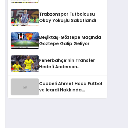
Sözleşme İmzaladı
Trabzonspor Futbolcusu
Okay Yokuşlu Sakatlandı
Beşiktaş-Göztepe Maçında
Göztepe Galip Geliyor
Fenerbahçe’nin Transfer
Hedefi Anderson
Talisca’dan Fred ve Becao
Hamlesi
Cübbeli Ahmet Hoca Futbol
ve Icardi Hakkında
Açıklamalarda Bulundu