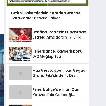
Futbol Hakemlerinin Kararları Üzerine
Tartışmalar Devam Ediyor
Benfica, Portekiz Kupası’nda
Estrela Amadora’yı 7-0’lık
Skorla Bozguna Uğrattı
Fenerbahçe, Kayserispor’u
6-2 Mağlup Etti
Max Verstappen, Las Vegas
Grand Prix’sinde 4. Kez
Şampiyon Oldu
Fenerbahçe’de İrfan Can
Kahveci’nin Geleceği
Güvence Altında