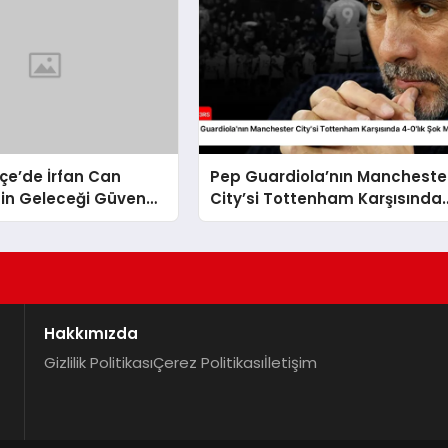
çe’de İrfan Can
Pep Guardiola’nın Mancheste
nin Geleceği Güvence
City’si Tottenham Karşısında
4-0’lık Şok Mağlubiyeti Aldı
Hakkımızda
Gizlilik Politikası
Çerez Politikası
İletişim