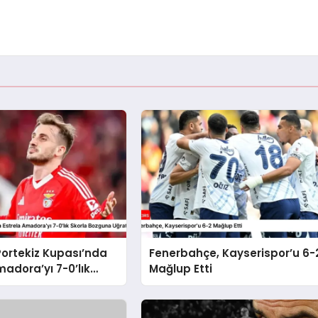
Portekiz Kupası’nda
Fenerbahçe, Kayserispor’u 6-
madora’yı 7-0’lık
Mağlup Etti
zguna Uğrattı