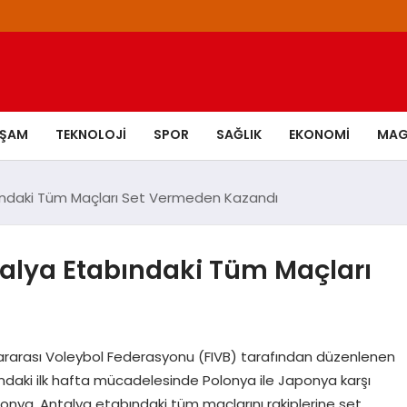
AŞAM
TEKNOLOJI
SPOR
SAĞLIK
EKONOMI
MAG
tabındaki Tüm Maçları Set Vermeden Kazandı
ntalya Etabındaki Tüm Maçları
ararası Voleybol Federasyonu (FIVB) tarafından düzenlenen
ındaki ilk hafta mücadelesinde Polonya ile Japonya karşı
lonya, Antalya etabındaki tüm maçlarını rakiplerine set