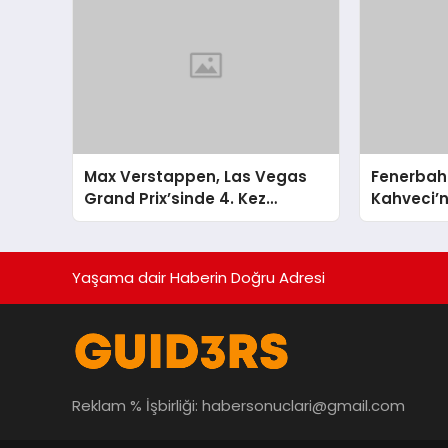
Max Verstappen, Las Vegas
Fenerbah
Grand Prix’sinde 4. Kez
Kahveci’
Şampiyon Oldu
Altında
Yaşama dair Haberin Doğru Adresi
Reklam % İşbirliği:
habersonuclari@gmail.com