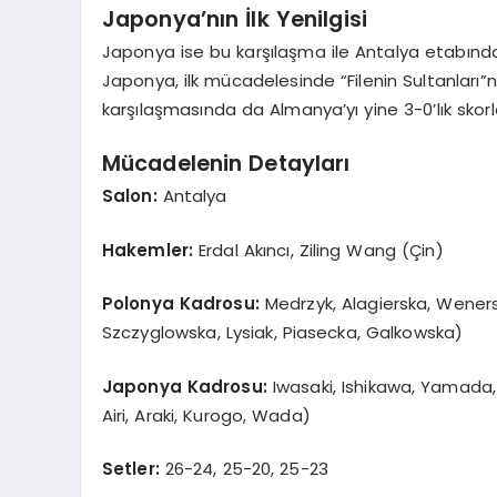
Japonya’nın İlk Yenilgisi
Japonya ise bu karşılaşma ile Antalya etabında 
Japonya, ilk mücadelesinde “Filenin Sultanları”n
karşılaşmasında da Almanya’yı yine 3-0’lık skor
Mücadelenin Detayları
Salon:
Antalya
Hakemler:
Erdal Akıncı, Ziling Wang (Çin)
Polonya Kadrosu:
Medrzyk, Alagierska, Weners
Szczyglowska, Lysiak, Piasecka, Galkowska)
Japonya Kadrosu:
Iwasaki, Ishikawa, Yamada,
Airi, Araki, Kurogo, Wada)
Setler:
26-24, 25-20, 25-23