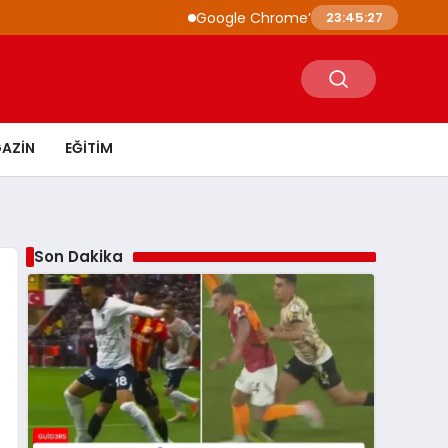
Google Chrome’a Yapay Zeka Entegrasyonu:
23:45:28
AZIN
EĞITIM
Son Dakika