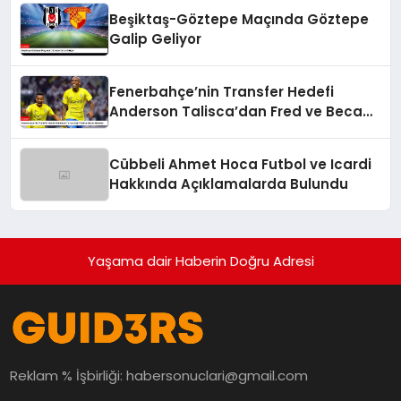
Beşiktaş-Göztepe Maçında Göztepe
Galip Geliyor
Fenerbahçe’nin Transfer Hedefi
Anderson Talisca’dan Fred ve Becao
Hamlesi
Cübbeli Ahmet Hoca Futbol ve Icardi
Hakkında Açıklamalarda Bulundu
Yaşama dair Haberin Doğru Adresi
Reklam % İşbirliği:
habersonuclari@gmail.com