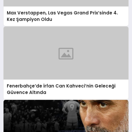
Max Verstappen, Las Vegas Grand Prix’sinde 4.
Kez Şampiyon Oldu
Fenerbahçe’de İrfan Can Kahveci’nin Geleceği
Güvence Altında