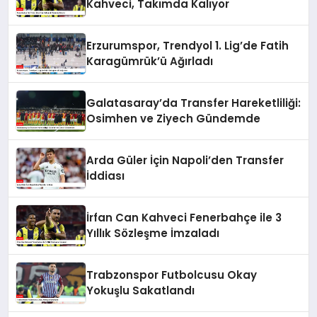
Kahveci, Takımda Kalıyor
Erzurumspor, Trendyol 1. Lig’de Fatih
Karagümrük’ü Ağırladı
Galatasaray’da Transfer Hareketliliği:
Osimhen ve Ziyech Gündemde
Arda Güler İçin Napoli’den Transfer
İddiası
İrfan Can Kahveci Fenerbahçe ile 3
Yıllık Sözleşme İmzaladı
Trabzonspor Futbolcusu Okay
Yokuşlu Sakatlandı