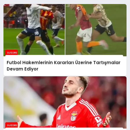
Futbol Hakemlerinin Kararları Üzerine Tartışmalar
Devam Ediyor