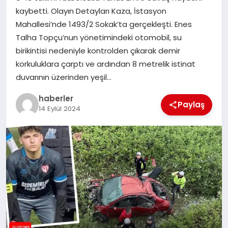
MAGAZIN
kaybetti. Olayın Detayları Kaza, İstasyon
Mahallesi’nde 1493/2 Sokak’ta gerçekleşti. Enes
EĞITIM
Talha Topçu’nun yönetimindeki otomobil, su
birikintisi nedeniyle kontrolden çıkarak demir
korkuluklara çarptı ve ardından 8 metrelik istinat
duvarının üzerinden yeşil…
haberler
Paylaş
14 Eylül 2024