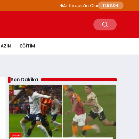
Anthropic’in Claude modelleri siber güvenli
11:53:05
AZIN
EĞITIM
Son Dakika