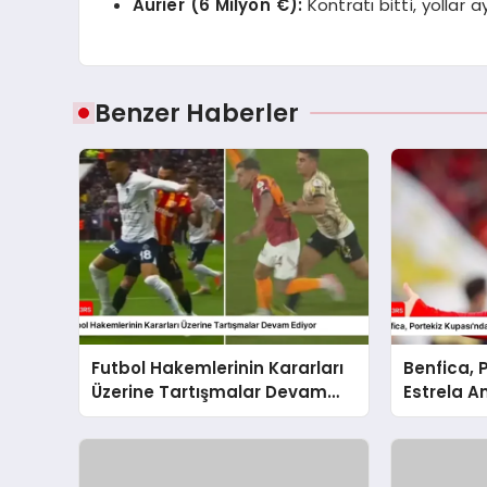
Aurier (6 Milyon €):
Kontratı bitti, yollar ay
Benzer Haberler
Futbol Hakemlerinin Kararları
Benfica, 
Üzerine Tartışmalar Devam
Estrela A
Ediyor
Skorla Bo