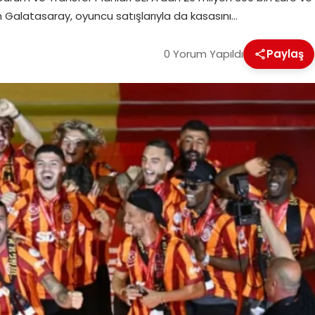
an Galatasaray, oyuncu satışlarıyla da kasasını…
0 Yorum Yapıldı
Paylaş