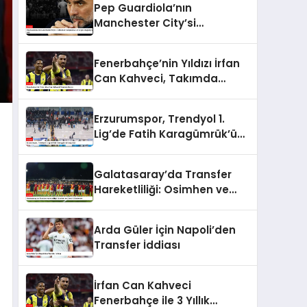
Pep Guardiola’nın
Manchester City’si
Tottenham Karşısında 4-
0’lık Şok Mağlubiyeti Aldı
Fenerbahçe’nin Yıldızı İrfan
Can Kahveci, Takımda
Kalıyor
Erzurumspor, Trendyol 1.
Lig’de Fatih Karagümrük’ü
Ağırladı
Galatasaray’da Transfer
Hareketliliği: Osimhen ve
Ziyech Gündemde
Arda Güler İçin Napoli’den
Transfer İddiası
İrfan Can Kahveci
Fenerbahçe ile 3 Yıllık