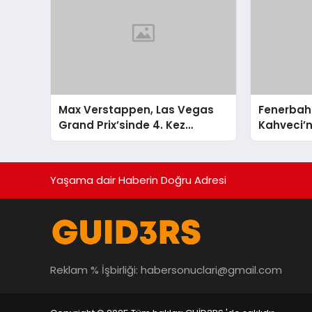
Max Verstappen, Las Vegas
Fenerbah
Grand Prix’sinde 4. Kez
Kahveci’
Şampiyon Oldu
Altında
Yaşama dair Haberin Doğru Adresi
Reklam % İşbirliği:
habersonuclari@gmail.com