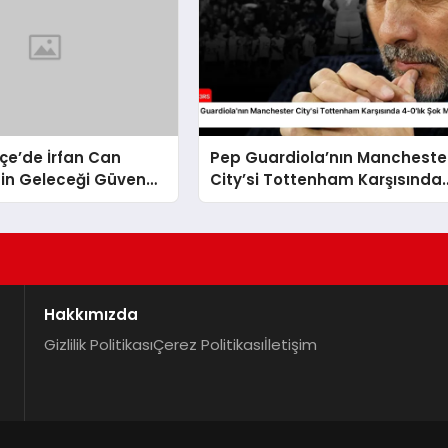
çe’de İrfan Can
Pep Guardiola’nın Mancheste
nin Geleceği Güvence
City’si Tottenham Karşısında
4-0’lık Şok Mağlubiyeti Aldı
Hakkımızda
Gizlilik Politikası
Çerez Politikası
İletişim