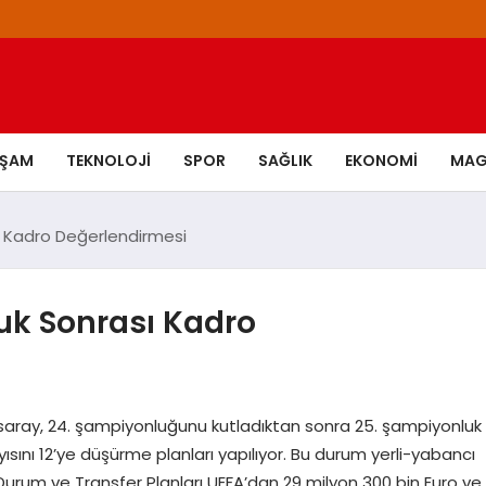
AŞAM
TEKNOLOJI
SPOR
SAĞLIK
EKONOMI
MAG
 Kadro Değerlendirmesi
uk Sonrası Kadro
asaray, 24. şampiyonluğunu kutladıktan sonra 25. şampiyonluk
yısını 12’ye düşürme planları yapılıyor. Bu durum yerli-yabancı
Durum ve Transfer Planları UEFA’dan 29 milyon 300 bin Euro ve