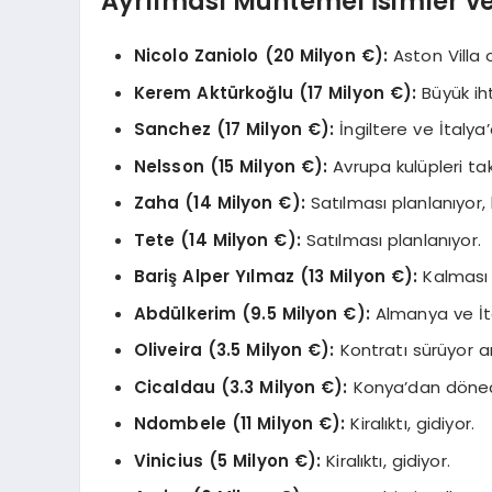
Ayrılması Muhtemel İsimler ve
Nicolo Zaniolo (20 Milyon €):
Aston Villa 
Kerem Aktürkoğlu (17 Milyon €):
Büyük iht
Sanchez (17 Milyon €):
İngiltere ve İtalya’
Nelsson (15 Milyon €):
Avrupa kulüpleri tak
Zaha (14 Milyon €):
Satılması planlanıyor, 
Tete (14 Milyon €):
Satılması planlanıyor.
Bariş Alper Yılmaz (13 Milyon €):
Kalması i
Abdülkerim (9.5 Milyon €):
Almanya ve İtal
Oliveira (3.5 Milyon €):
Kontratı sürüyor an
Cicaldau (3.3 Milyon €):
Konya’dan dönece
Ndombele (11 Milyon €):
Kiralıktı, gidiyor.
Vinicius (5 Milyon €):
Kiralıktı, gidiyor.