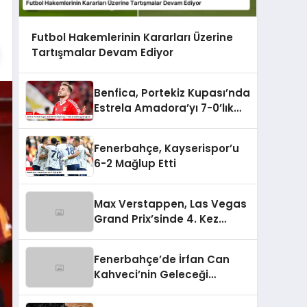
Futbol Hakemlerinin Kararları Üzerine
Tartışmalar Devam Ediyor
Benfica, Portekiz Kupası’nda
Estrela Amadora’yı 7-0’lık
Skorla Bozguna Uğrattı
Fenerbahçe, Kayserispor’u
6-2 Mağlup Etti
Max Verstappen, Las Vegas
Grand Prix’sinde 4. Kez
Şampiyon Oldu
Fenerbahçe’de İrfan Can
Kahveci’nin Geleceği
Güvence Altında