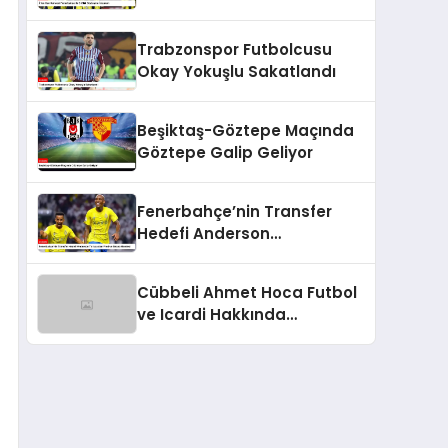
Sözleşme İmzaladı
Trabzonspor Futbolcusu
Okay Yokuşlu Sakatlandı
Beşiktaş-Göztepe Maçında
Göztepe Galip Geliyor
Fenerbahçe’nin Transfer
Hedefi Anderson
Talisca’dan Fred ve Becao
Hamlesi
Cübbeli Ahmet Hoca Futbol
ve Icardi Hakkında
Açıklamalarda Bulundu