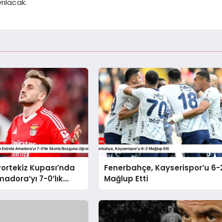
rılacak.
Portekiz Kupası’nda
Fenerbahçe, Kayserispor’u 6-
madora’yı 7-0’lık
Mağlup Etti
zguna Uğrattı